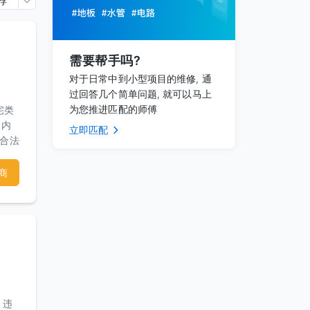
荐
需要帮手吗?
对于日常中到小型项目的维修, 通
过回答几个简单问题, 就可以马上
为您推进匹配的师傅
宅类
丶内
立即匹配
的合法
们与
商
！
，违