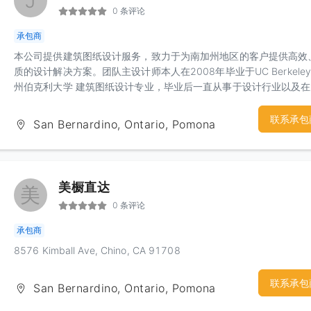
J
0 条评论
承包商
本公司提供建筑图纸设计服务，致力于为南加州地区的客户提供高效
质的设计解决方案。团队主设计师本人在2008年毕业于UC Berkeley
州伯克利大学 建筑图纸设计专业，毕业后一直从事于设计行业以及
建筑设计公司累计多年工作经验。我们的主要专长是住宅施工图纸设
与各市/县政府的图纸审批服务。我们深入了解南加州地区的建筑规
联系承包
San Bernardino, Ontario, Pomona
审批流程，可以高效地与政府部门进行沟通，并确保图纸能够顺利通
批。以下是我们的业务内容：1）新建/加建图纸设计2）ADU/JADU
住宅单位（Accessory Dwelling Units）图纸设计3）违章建筑合法
Legalize图纸设计4）土地规划设计图，3D渲染图5）大麻屋/火烧屋
美橱直达
美
图6）结构工程图，Title24能源报告7）MEP工程图：提供机械（暖
0 条评论
调）、电气和管路系统的设计图纸我们承诺为客户提供定制绘图服务
保证合理的价格！我们乐意利用工作以外的时间和精力，以最短的时
承包商
您设计出完美的建筑施工图纸。如果您有任何需求，请拨打免费报价
8576 Kimball Ave, Chino, CA 91708
话：(909)529-1165
联系承包
San Bernardino, Ontario, Pomona