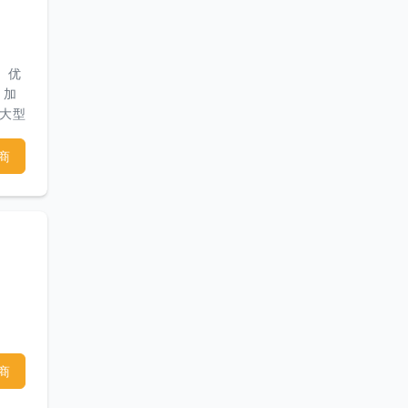
、优
 加
在大型
计及
范和
商
过审
附属
化，
修复
通空
，并
间为
电
商