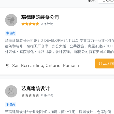
自动推
排序:
瑞德建筑装修公司
瑞
3 条评论
承包商
瑞德建筑装修公司(REID DEVELOPMENT LLC)专业致力于商业和住
建筑和装修，包括工厂仓库，办公大楼，公共设施，房屋加建/ADU
外装修丶庭院绿化丶道路围墙，设计咨询。 瑞德公司持有美国加州
建商执照B#1055785和百万美元责任险。 公司网址：
www.reiddevelop.com. 我们的房屋建造或装修价格合理公道。 我
联系承包
San Bernardino, Ontario, Pomona
客户丶设计师丶建筑师紧密合作，保障质量丶工期和预算。 免费估价
联系人：刘先生 电话：909-900-7668 微信：1260325792
Email:Lance@reiddevelop.com
艺庭建筑设计
艺
0 条评论
承包商
艺庭建筑设计*专业绘图ADU加建，商业住宅，庭园设计，仓库诊所