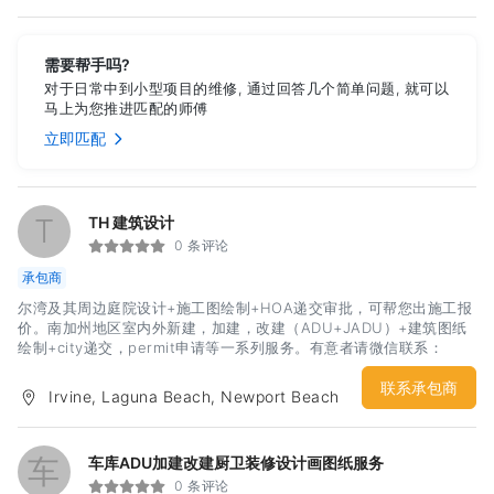
需要帮手吗?
对于日常中到小型项目的维修, 通过回答几个简单问题, 就可以
马上为您推进匹配的师傅
立即匹配
T
TH 建筑设计
0 条评论
承包商
尔湾及其周边庭院设计+施工图绘制+HOA递交审批，可帮您出施工报
价。南加州地区室内外新建，加建，改建（ADU+JADU）+建筑图纸
绘制+city递交，permit申请等一系列服务。有意者请微信联系：
TotoHuu 电话：949-563-1155 Email：
thdesignpartners@gmail.com谢谢！
联系承包商
Irvine, Laguna Beach, Newport Beach
车
车库ADU加建改建厨卫装修设计画图纸服务
0 条评论