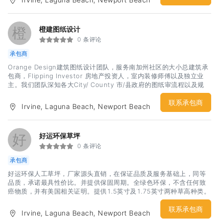
ADU。欢迎查询了解。联系电话：+1-949-812-0228 文生
橙
橙建图纸设计
0 条评论
承包商
Orange Design建筑图纸设计团队，服务南加州社区的大小总建筑承
包商，Flipping Investor 房地产投资人，室内装修师傅以及独立业
主。我们团队深知各大City/ County 市/县政府的图纸审流程以及规
则，可以在最短的时间内，有效的节约时间。 我们团队已经有超过15
种ADU/JADU 独家设计创意户型图，可以快速参考选定。 您可以在选
联系承包商
Irvine, Laguna Beach, Newport Beach
定好的户型图纸上无限发挥您的设计要求以及理念，最终设计出您最
满意的设计方案。 1). ADU/ JADU附属住宅单位, 新建加建图纸设计
2). Structure Engineering结构工程图， 3). Title24 能量计算报告
好
好运环保草坪
4). 违章建筑合法化，Legalize图纸设计 5). 土地分割，土地整合，土
0 条评论
地规划 6). 水淹房，大麻屋 修复图纸申请 6). 挡土墙结构设计 免费报
价，欢迎资讯(949)385-1681 Simon
承包商
好运环保人工草坪，厂家源头直销，在保证品质及服务基础上，同等
品质，承诺最具性价比。并提供保固周期。全绿色环保，不含任何致
癌物质，并有美国相关证明。提供1.5英寸及1.75英寸两种草高种类。
双层材质，PU底背。零售每尺1.6。批发价格可议，欢迎各大建商合
作。
联系承包商
Irvine, Laguna Beach, Newport Beach