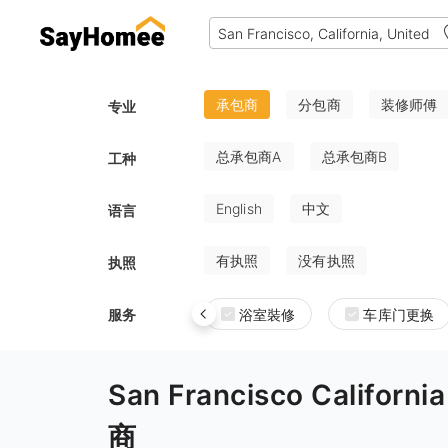
承包商
分包商
装修师傅
专业
总承包商A
总承包商B
工种
English
中文
语言
有执照
没有执照
执照
服务
浴室裝修
车库门更换
San Francisco Califo
商