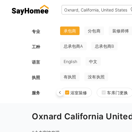
承包商
分包商
装修师傅
专业
总承包商A
总承包商B
工种
English
中文
语言
有执照
没有执照
执照
服务
浴室裝修
车库门更换
Oxnard California U