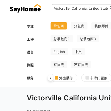
承包商
分包商
装修师傅
专业
总承包商A
总承包商B
工种
English
中文
语言
有执照
没有执照
执照
服务
浴室裝修
车库门更换
Victorville Californ