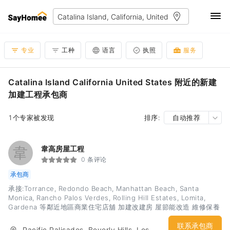
专业
工种
语言
执照
服务
Catalina Island California United States 附近的新建
加建工程承包商
1个专家被发现
排序:
自动推荐
韋
韋高房屋工程
0 条评论
承包商
承接:Torrance, Redondo Beach, Manhattan Beach, Santa
Monica, Rancho Palos Verdes, Rolling Hill Estates, Lomita,
Gardena 等鄰近地區商業住宅店舖 加建改建房 屋節能改造 維修保養
繪圖申請許可換門窗隔間 翻新廚房浴室 改建櫥櫃台面 各色水泥圍牆
內外油漆 二十年大小工程經驗 精通國粵英語 專業技術 質量保證 歡迎
联系承包商
Pacific Palisades, Beverly Hills, Los