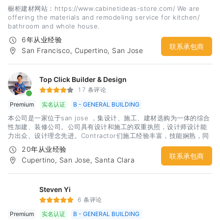
橱柜建材网站：https://www.cabinetideas-store.com/ We are
offering the materials and remodeling service for kitchen/
bathroom and whole house.
6年从业经验
联系承包商
San Francisco, Cupertino, San Jose
Top Click Builder & Design
17 条评论
Premium
实名认证
B - GENERAL BUILDING
本公司是一家位于san jose ，集设计、施工、建材选购为一体的综合
性加建、装修公司。公司具有设计和施工的双重执照，设计师设计能
力出众、设计理念先进。Contractor们施工经验丰富，技能娴熟，同
时熟悉city code，能够快速用过inspection。本公司本着服务至上的
20年从业经验
原则，为湾区的广大用户提供了近20年的房屋装修改造服务。 通过多
联系承包商
Cupertino, San Jose, Santa Clara
年坚持不懈的努力，我们与很多知名的建材家居厂商也建立了合作关
系，同时在办公室设置了相关产品的show room，目的就是为了给用
户提供一站式的贴心服务，让用户能够不再为繁琐的家装工程而烦
恼，不在为每一个工程阶段寻找合适人选而头痛，不在为施工质量潜
Steven Yi
在风险而承担压力。Top Click Builder & Design ，向您提供贴心的
6 条评论
服务。希望有兴趣的广大客户，欢迎来电咨询，我们提供免费报价咨
Premium
实名认证
B - GENERAL BUILDING
询服务。