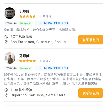
丁师傅
37 条评论
Premium
实名认证
B - GENERAL BUILDING
您的家由我来装扮，放心华饰装天下，温情满人间。
12年从业经验
联系承包商
San Francisco, Cupertino, San Jose
郑师傅
35 条评论
Premium
实名认证
B - GENERAL BUILDING
郑师傅(Kevin)是位年轻的、富有朝气的资深家装从业者，正式从事本
行业有10余年。因为生在建筑行业世家，从小对建筑行业的各种事情
就耳濡目染，也很早就投入到该行业中，因此积累了大量的相关经
验。曾在中国大陆曾经参与过大型隧道和桥梁的工程施工工作，因此
11年从业经验
对施工的团队合作和组织工作具有相当心得。这样的经历让郑师傅在
联系承包商
Cupertino, San Jose, Santa Clara
提高团队工作效率方面有了很好的体会，更让郑师傅在保证自己团队
施工工期和质量方面有了很坚实的基础。郑师傅在湾区范围内各个城
市均有工程经验，能够比较好的处理city的各项检查。