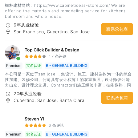
橱柜建材网站：https://www.cabinetideas-store.com/ We are
offering the materials and remodeling service for kitchen/
bathroom and whole house.
6年从业经验
联系承包商
San Francisco, Cupertino, San Jose
Top Click Builder & Design
17 条评论
Premium
实名认证
B - GENERAL BUILDING
本公司是一家位于san jose ，集设计、施工、建材选购为一体的综合
性加建、装修公司。公司具有设计和施工的双重执照，设计师设计能
力出众、设计理念先进。Contractor们施工经验丰富，技能娴熟，同
时熟悉city code，能够快速用过inspection。本公司本着服务至上的
20年从业经验
原则，为湾区的广大用户提供了近20年的房屋装修改造服务。 通过多
联系承包商
Cupertino, San Jose, Santa Clara
年坚持不懈的努力，我们与很多知名的建材家居厂商也建立了合作关
系，同时在办公室设置了相关产品的show room，目的就是为了给用
户提供一站式的贴心服务，让用户能够不再为繁琐的家装工程而烦
恼，不在为每一个工程阶段寻找合适人选而头痛，不在为施工质量潜
Steven Yi
在风险而承担压力。Top Click Builder & Design ，向您提供贴心的
6 条评论
服务。希望有兴趣的广大客户，欢迎来电咨询，我们提供免费报价咨
Premium
实名认证
B - GENERAL BUILDING
询服务。