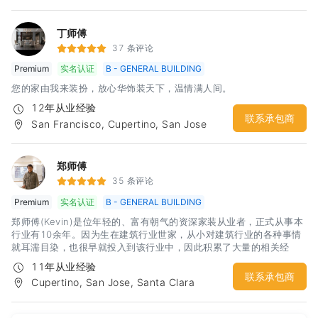
丁师傅
37 条评论
Premium
实名认证
B - GENERAL BUILDING
您的家由我来装扮，放心华饰装天下，温情满人间。
12年从业经验
联系承包商
San Francisco, Cupertino, San Jose
郑师傅
35 条评论
Premium
实名认证
B - GENERAL BUILDING
郑师傅(Kevin)是位年轻的、富有朝气的资深家装从业者，正式从事本
行业有10余年。因为生在建筑行业世家，从小对建筑行业的各种事情
就耳濡目染，也很早就投入到该行业中，因此积累了大量的相关经
验。曾在中国大陆曾经参与过大型隧道和桥梁的工程施工工作，因此
11年从业经验
对施工的团队合作和组织工作具有相当心得。这样的经历让郑师傅在
联系承包商
Cupertino, San Jose, Santa Clara
提高团队工作效率方面有了很好的体会，更让郑师傅在保证自己团队
施工工期和质量方面有了很坚实的基础。郑师傅在湾区范围内各个城
市均有工程经验，能够比较好的处理city的各项检查。