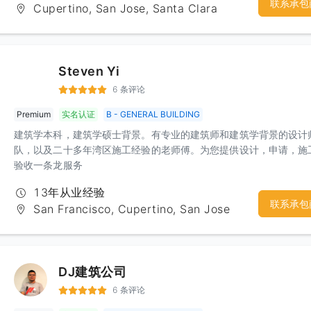
联系承包
Cupertino, San Jose, Santa Clara
力，我们与很多知名的建材家居厂商也建立了合作关系，同时在办公
置了相关产品的show room，目的就是为了给用户提供一站式的贴心
务，让用户能够不再为繁琐的家装工程而烦恼，不在为每一个工程阶
找合适人选而头痛，不在为施工质量潜在风险而承担压力。Top Click
Steven Yi
Builder & Design ，向您提供贴心的服务。希望有兴趣的广大客户
来电咨询，我们提供免费报价咨询服务。
6 条评论
Premium
实名认证
B - GENERAL BUILDING
建筑学本科，建筑学硕士背景。有专业的建筑师和建筑学背景的设计
队，以及二十多年湾区施工经验的老师傅。为您提供设计，申请，施
验收一条龙服务
13年从业经验
联系承包
San Francisco, Cupertino, San Jose
DJ建筑公司
6 条评论