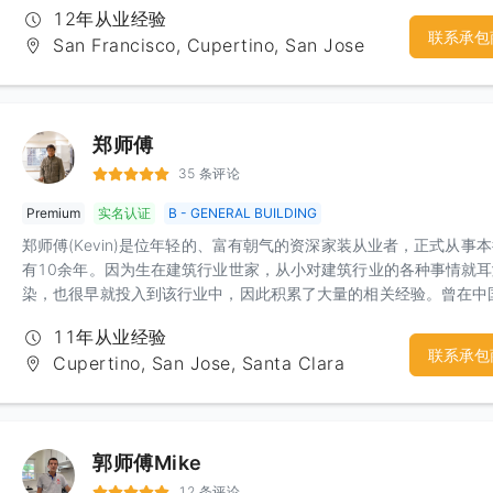
12年从业经验
联系承包
San Francisco, Cupertino, San Jose
郑师傅
35 条评论
Premium
实名认证
B - GENERAL BUILDING
郑师傅(Kevin)是位年轻的、富有朝气的资深家装从业者，正式从事
有10余年。因为生在建筑行业世家，从小对建筑行业的各种事情就
染，也很早就投入到该行业中，因此积累了大量的相关经验。曾在中
陆曾经参与过大型隧道和桥梁的工程施工工作，因此对施工的团队合
11年从业经验
组织工作具有相当心得。这样的经历让郑师傅在提高团队工作效率方
联系承包
Cupertino, San Jose, Santa Clara
了很好的体会，更让郑师傅在保证自己团队施工工期和质量方面有了
实的基础。郑师傅在湾区范围内各个城市均有工程经验，能够比较好
理city的各项检查。
郭师傅Mike
12 条评论