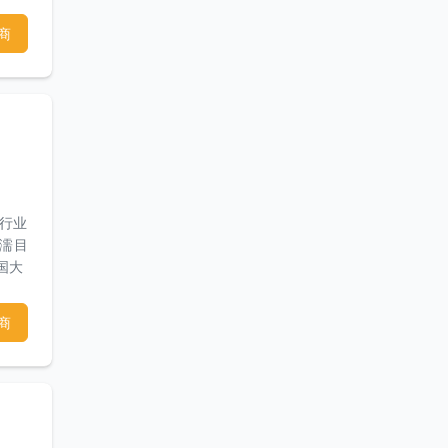
商
本行业
耳濡目
国大
作和
面有
商
很坚
的处