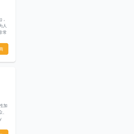
g，
傅为人
非常
商
合性加
众、
y
湾区的
努