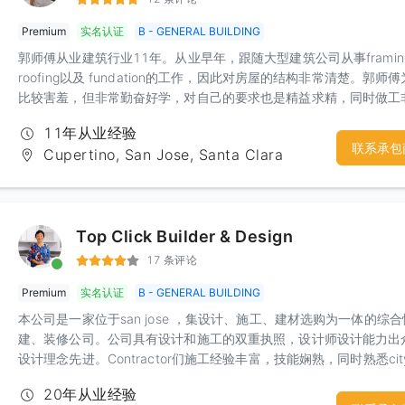
Premium
实名认证
B - GENERAL BUILDING
郭师傅从业建筑行业11年。从业早年，跟随大型建筑公司从事framin
roofing以及 fundation的工作，因此对房屋的结构非常清楚。郭师
比较害羞，但非常勤奋好学，对自己的要求也是精益求精，同时做工
认真可靠。尤其是数年在大公司锻炼的经历，让郭师傅可以独立完成
11年从业经验
联系承包
Cupertino, San Jose, Santa Clara
Top Click Builder & Design
17 条评论
Premium
实名认证
B - GENERAL BUILDING
本公司是一家位于san jose ，集设计、施工、建材选购为一体的综
建、装修公司。公司具有设计和施工的双重执照，设计师设计能力出
设计理念先进。Contractor们施工经验丰富，技能娴熟，同时熟悉cit
code，能够快速用过inspection。本公司本着服务至上的原则，为
20年从业经验
广大用户提供了近20年的房屋装修改造服务。 通过多年坚持不懈的