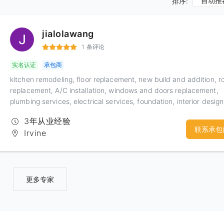
自动推
排序:
jialolawang
1 条评论
实名认证
承包商
kitchen remodeling, floor replacement, new build and addition, r
replacement, A/C installation, windows and doors replacement,
plumbing services, electrical services, foundation, interior design
bathroom remodeling
3年从业经验
联系承包
Irvine
更多专家