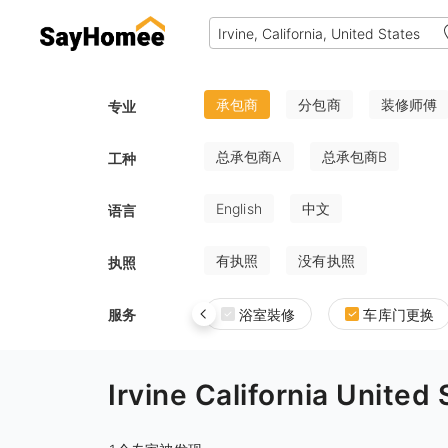
承包商
分包商
装修师傅
专业
总承包商A
总承包商B
工种
English
中文
语言
有执照
没有执照
执照
服务
浴室裝修
车库门更换
Irvine California U