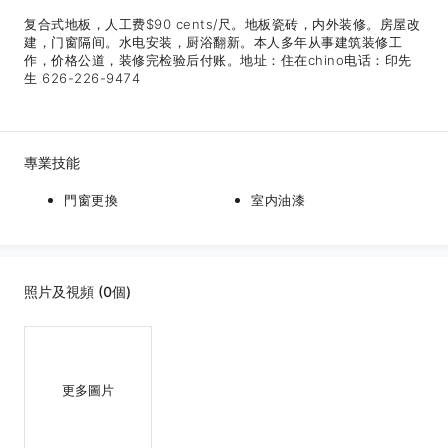
复合式地板，人工费$90 cents/尺。地板瓷砖，内外装修。房屋改
建，门窗隔间。水电安装，厨浴翻新。本人多年从事建筑装修工
作，价格公道，装修完检验后付账。地址：住在chino电话：印先
生 626-226-9474
專業技能
門窗更換
室内油漆
照片及視頻 (0個)
更多圖片