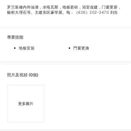
罗兰装修内外油漆，水电瓦斯，地板瓷砖，浴室改建，门窗更新，
橱柜大理石等。主建东区豪华屋。电：（626）202-3470 刘生
專業技能
地板安裝
門窗更換
照片及視頻 (0個)
更多圖片