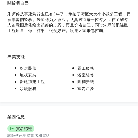
關於我自己
朱师傅从事建筑行业已有5年了，承接了湾区大大小小很多工程，拥
有丰富的经验。朱师傅为人谦和，认真对待每一位客人，在了解客
人的意图后能给出很好的方案，而且价格合理，同时朱师傅很注重
工程质量，做工精细，很受好评。欢迎大家来电咨询。
專業技能
廚房裝修
電工服務
地板安裝
浴室裝修
新建加建工程
圍欄安裝
水暖服務
室内油漆
業務信息
實名認證
該師傅已認證實名和電話