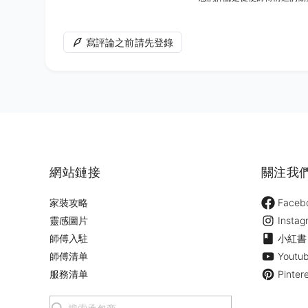
寫評論之前請先登錄
網站鏈接
關注我
家裝攻略
Faceb
靈感圖片
Instag
師傅入駐
小紅書
師傅清单
Youtu
服務清单
Pinter