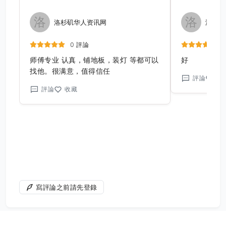
洛
洛
洛杉矶华人资讯网
洛杉矶
0 評論
师傅专业 认真，铺地板，装灯 等都可以
好
找他。很满意，值得信任
評論
收
評論
收藏
寫評論之前請先登錄