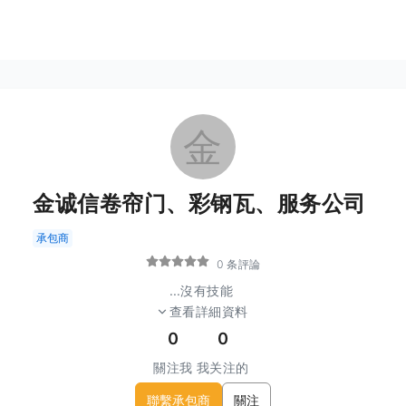
金
金诚信卷帘门、彩钢瓦、服务公司
承包商
0 条評論
...
沒有技能
查看詳細資料
0
0
關注我
我关注的
聯繫承包商
關注