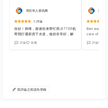
湾区华人资讯网
湾区华
0 評論
你好！师傅，谢谢你来帮忙用JETTER机
Ben went ab
帮我打通厨房下水道，做的非常好，解
care of my 
决了多年的问题，先在设有嗅味了。太
Givens came 
評論
收藏
評論
收
棒了，谢谢你师傅。
professional
solver. We h
and low wate
Thought it w
heater actin
now solved. 
and fixed th
made by ano
replaced the
寫評論之前請先登錄
outside the 
done quickly,
and right. A