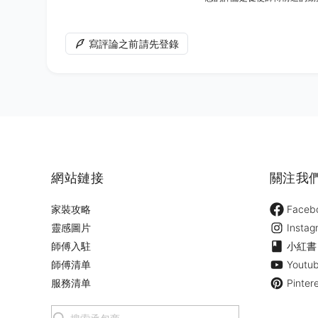
寫評論之前請先登錄
網站鏈接
關注我
家裝攻略
Faceb
靈感圖片
Instag
師傅入駐
小紅書
師傅清单
Youtu
服務清单
Pinter