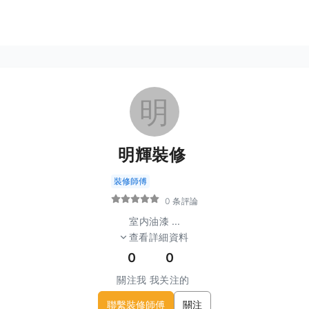
明
明輝裝修
裝修師傅
0 条評論
室内油漆
...
查看詳細資料
0
0
關注我
我关注的
聯繫裝修師傅
關注