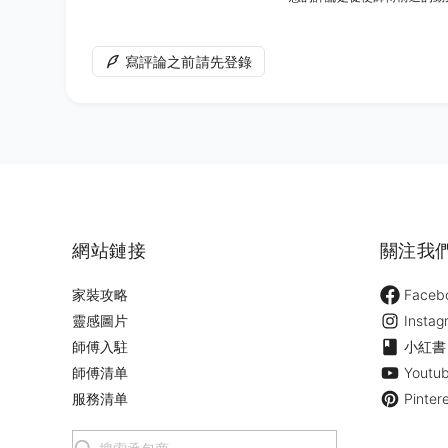
寫評論之前請先登錄
網站鏈接
關注我
家裝攻略
Faceb
靈感圖片
Instag
師傅入駐
小紅書
師傅清单
Youtu
服務清单
Pinter