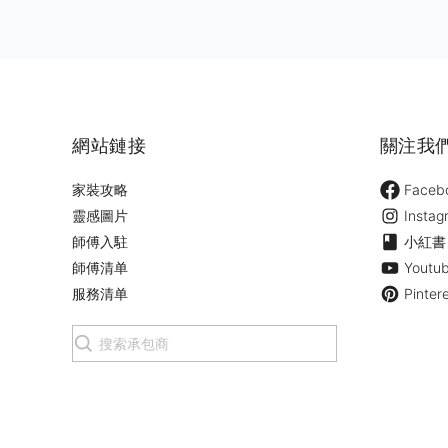
網站鏈接
關注我
家裝攻略
Faceb
靈感圖片
Instag
師傅入駐
小紅書
師傅清单
Youtu
服務清单
Pinter