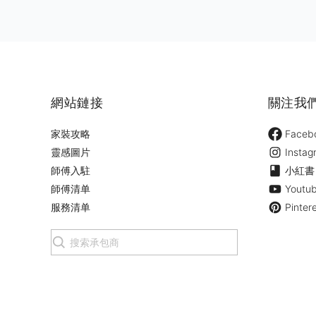
網站鏈接
關注我
家裝攻略
Faceb
靈感圖片
Instag
師傅入駐
小紅書
師傅清单
Youtu
服務清单
Pinter