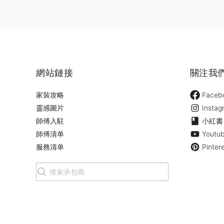
網站鏈接
關注我
家裝攻略
Faceb
靈感圖片
Instag
師傅入駐
小紅書
師傅清单
Youtu
服務清单
Pinter