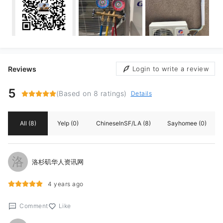
Reviews
Login to write a review
5
(Based on 8 ratings)
Details
All
(8)
Yelp
(0)
ChineseInSF/LA
(8)
Sayhomee
(0)
洛
洛杉矶华人资讯网
4 years ago
Comment
Like