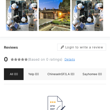
Reviews
Login to write a review
0
(Based on 0 ratings)
Details
All
(0)
Yelp
(0)
ChineseInSF/LA
(0)
Sayhomee
(0)