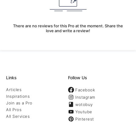
There are no reviews for this Pro at the moment. Share the
love and write a review!
Links
Follow Us
Articles
Facebook
Inspirations
Instagram
Join as a Pro
wotobuy
All Pros
Youtube
All Services
Pinterest