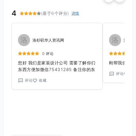
4
(基于6个评分)
详情
洛
洛
洛杉矶华人资讯网
洛杉矶
0 评论
您好 我们是家装设计公司 需要了解你们
刚帮我们装修
东西方便加微信75431285 备注你的东
评论
收
西
评论
收藏