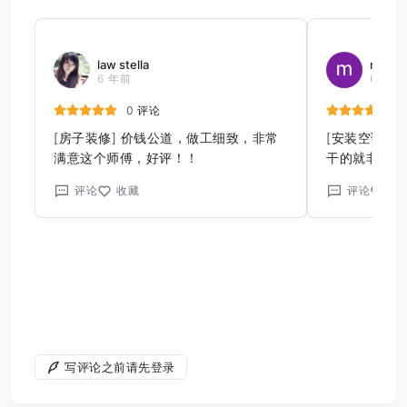
law stella
meina
6 年前
6 年前
0 评论
[房子装修] 价钱公道，做工细致，非常
[安装空调]
满意这个师傅，好评！！
干的就非常满
的空调。对比
评论
收藏
评论
收
净。人非常好
写评论之前请先登录