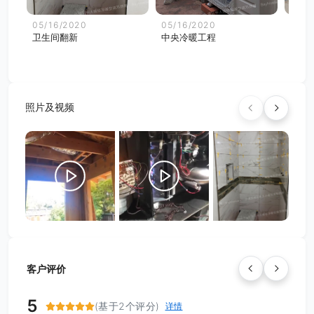
05/16/2020
05/16/2020
05/1
卫生间翻新
中央冷暖工程
中央
照片及视频
客户评价
5
(基于2个评分)
详情