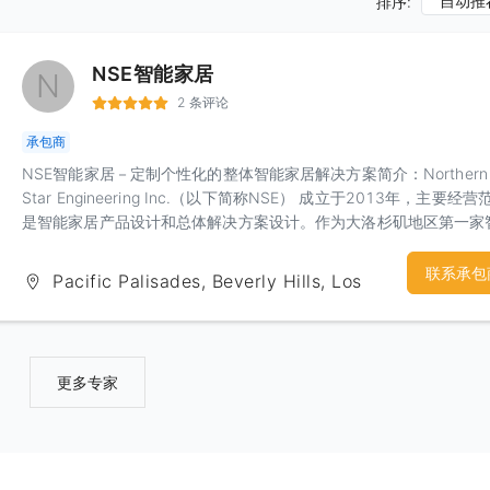
自动推
排序:
NSE智能家居
N
2 条评论
承包商
NSE智能家居－定制个性化的整体智能家居解决方案简介：Northern
Star Engineering Inc.（以下简称NSE） 成立于2013年，主要经营
是智能家居产品设计和总体解决方案设计。作为大洛杉矶地区第一家
家居解决方案设计公司，NSE的愿景是为我们的客户提供智能，安全
单，节能的智能家居综合解决方案。我们提供的服务（客人可以根据
联系承包
Pacific Palisades, Beverly Hills, Los
选择单项或者多项服务）：提高安全性：安全可靠的门禁系统，配合
Angeles
监控丶传感设备，监控录像即时上传至云端保存,甚至自动拨打911报
话,提升安全同时更安心。提高舒适性：智能调节室内温度, 室内采光
乐系统定制不同的场景设定。清晨模式，电影模式，工作模式，浪漫
更多专家
式，晚安模式等等不同场景，一键切换，舒适快捷。提高便利性：远
控，手机app控制，声控以及自动化控制，多样化但绝不繁琐。 实现
节能：智能系统根据当地天气自动调整热水器水温丶室外灌溉水量丶
内温度等等，实现节电节水节气，既放心，又环保。更多详情请关注
们：Website：www.nsesolution.com Facebook：