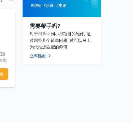
荐
需要帮手吗?
对于日常中到小型项目的维修, 通
过回答几个简单问题, 就可以马上
为您推进匹配的师傅
范围
立即匹配
智能
，简
喜好
商
各类
警电
，娱
模
程遥
环保
及室
我