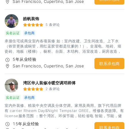
San Francisco, Cupertino, San Jose
皓帆装饰
5 条评论
实名认证
承包商
承接住宅或商业室内各项装修 如：室内改建、卫生间改造、上下水
（铁管更换成铜管，用红蓝胶管都是坑爹的！）、全屋电、地砖、墙
瓷砖、地板（楼梯）、橱柜、台面、木结构、浴室改造，厨房改造，
室内外油漆，房屋内部墙体隔断，电箱安装，车库改造等，隔间凉
5年从业经验
亭、上水下水，砖木围墙、水泥地，更换门窗，大修小补！匠人精
联系承包商
San Francisco, Cupertino, San Jose
神，精品工艺，给你舒心装修体验！期待您诚意的联系：杨先生 电
话：3133499969微信：hfyahfya
湾区华人装修冷暖空调邓师傅
2 条评论
实名认证
承包商
室内外装修、精装中央空调及分体空调。家用及商用。旗下代理品牌
有 carrier Rheem Day&Night Tempstar GREE。维修各类故障。有
license服务范围 ：整个湾区。环保节能，轻松省电 智能，节能，健
康生活。
15年从业经验
联系承包商