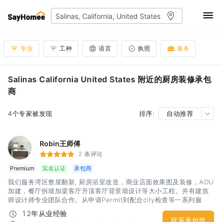
专业
工种
语言
执照
服务
Salinas California United States 附近的厨房装修承包
商
4个专家被发现
排序:
自动推荐
Robin王师傅
2 条评论
Premium
实名认证
承包商
我们服务湾区整屋翻新, 厨房浴室改造，商业店面效果图及装修，ADU
加建，餐厅拆墙加梁客厅升顶客厅背景墙设计等大小工程。并有建筑
师设计师专业团队合作。从申请Permit到配合city检查等一系列服
务。 我们有着丰富的经验和精工求细的施工团队，相信定会给你一个
12年从业经验
建设性的沟通和满意的合作
联系承包商