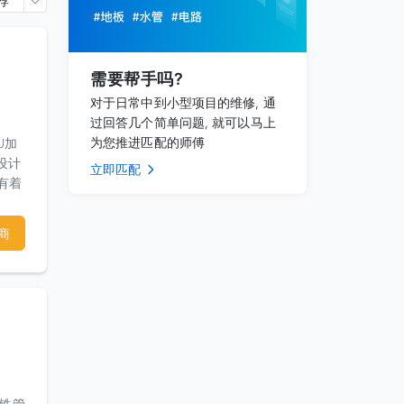
荐
需要帮手吗?
对于日常中到小型项目的维修, 通
过回答几个简单问题, 就可以马上
为您推进匹配的师傅
U加
设计
立即匹配
们有着
和满
商
（铁管