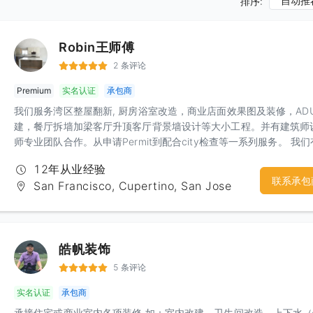
自动推
排序:
Robin王师傅
2 条评论
Premium
实名认证
承包商
我们服务湾区整屋翻新, 厨房浴室改造，商业店面效果图及装修，AD
建，餐厅拆墙加梁客厅升顶客厅背景墙设计等大小工程。并有建筑师
师专业团队合作。从申请Permit到配合city检查等一系列服务。 我
丰富的经验和精工求细的施工团队，相信定会给你一个建设性的沟通
12年从业经验
意的合作
联系承包
San Francisco, Cupertino, San Jose
皓帆装饰
5 条评论
实名认证
承包商
承接住宅或商业室内各项装修 如：室内改建、卫生间改造、上下水