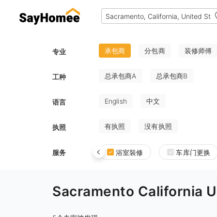
承包商
分包商
装修师傅
专业
总承包商A
总承包商B
工种
English
中文
语言
有执照
没有执照
执照
服务
浴室裝修
车库门更换
Sacramento Californ