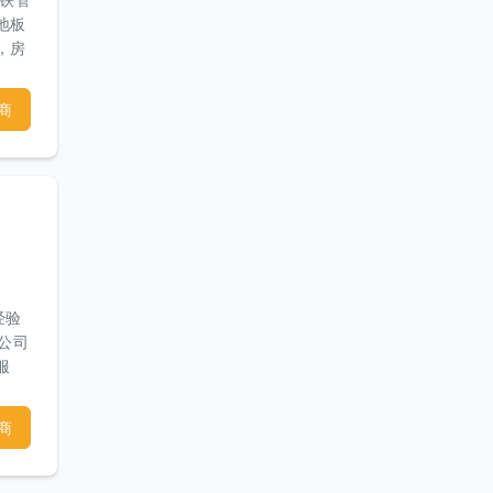
地板
，房
木围
装修
商
ya
经验
本公司
服
商