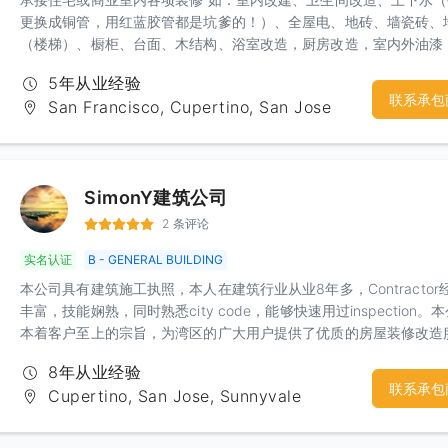
更换成铜管，用红蓝胶管都是坑爹的！）、全屋电、地砖、墙瓷砖、
（楼梯）、橱柜、台面、木结构、浴室改造，厨房改造，室内外油漆
屋内部墙体隔断，电箱安装，车库改造等，隔间凉亭、上水下水，砖
5年从业经验
墙、水泥地，更换门窗，大修小补！匠人精神，精品工艺，给你舒心
联系承包
San Francisco, Cupertino, San Jose
体验！期待您诚意的联系：杨先生 电话：3133499969微信：hfyahf
SimonY建筑公司
2 条评论
实名认证
B - GENERAL BUILDING
本公司具有建筑施工执照，本人在建筑行业从业8年多，Contractor
丰富，技能娴熟，同时熟悉city code，能够快速用过inspection。
本着客户至上的宗旨，为湾区的广大用户提供了优质的房屋装修改造
务。 希望有兴趣的广大客户，欢迎来电咨
8年从业经验
联系承包
Cupertino, San Jose, Sunnyvale