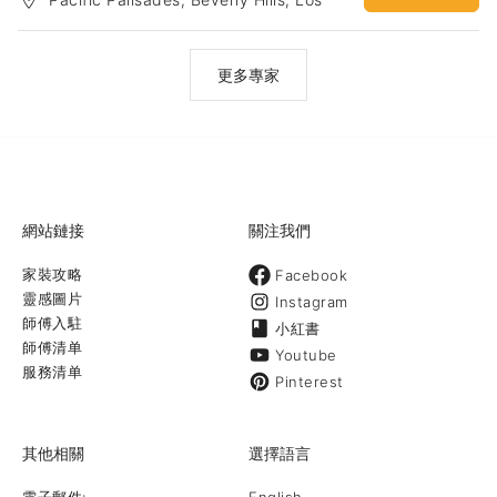
（客人可以根据喜好选择单项或者多项服务）：提高安全性：安全可
Angeles
靠的门禁系统，配合各类监控丶传感设备，监控录像即时上传至云端
保存,甚至自动拨打911报警电话,提升安全同时更安心。提高舒适性：
智能调节室内温度, 室内采光，娱乐系统定制不同的场景设定。清晨模
更多專家
式，电影模式，工作模式，浪漫模式，晚安模式等等不同场景，一键
切换，舒适快捷。提高便利性：远程遥控，手机app控制，声控以及自
动化控制，多样化但绝不繁琐。 实现环保节能：智能系统根据当地天
气自动调整热水器水温丶室外灌溉水量丶及室内温度等等，实现节电
节水节气，既放心，又环保。更多详情请关注我们：Website：
www.nsesolution.com Facebook：
https://www.facebook.com/nsesolution/?fref=tsInstagram：
https://www.instagram.c
網站鏈接
關注我們
家裝攻略
Facebook
靈感圖片
Instagram
師傅入駐
小紅書
師傅清单
Youtube
服務清单
Pinterest
其他相關
選擇語言