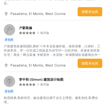
证。
聯繫承包商
Pasadena, El Monte, West Covina
户
户新装修
0 条評論
承包商
户新建筑装修我团队拥有15年专业装修经验，保质保量，口碑好，工
作效率高，早一日完成工程就是为你节约一日的开销。承接各类房屋
住宅丶商业丶网点装修 专精室外：水泥地丶砖墙围墙欢迎建商合作一
个电话免费上门估价我们还有一个其他装修公司少有的绝对优势，欢
迎来电询问
聯繫承包商
Pasadena, El Monte, West Covina
李
李中和 (Simon) 建筑设计绘图
0 条評論
承包商
构思精典,取材经济。融合建筑法规于业主之理想。服务热忱,取费合
理。