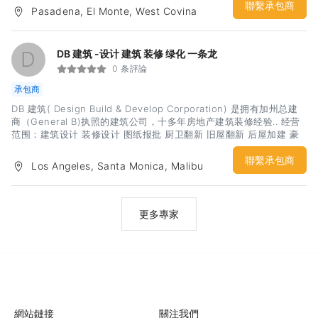
安装环绕声系统，再到简单地安装电视。我们的首要任务是根据您的
聯繫承包商
Pasadena, El Monte, West Covina
需求进行定制，让您的梦想成真。提供市场上最优质的产品和服务。
我们可以设计专用于家庭影院、后院娱乐、全屋影音的环绕声室，满
足您的喜好。集成在单一界面中，以完美呈现您最喜爱的音乐、电视
D
DB 建筑 -设计 建筑 装修 绿化 一条龙
节目和电影。提供一流的声音，在找到理想区域时唤醒自己。您将获
0 条評論
得您一直在寻找的优质声音！我们位于洛杉矶尔湾，为橙县乃至洛杉
矶的所有地区提供服务。我们提供的部分服务：家庭影院家庭自动化
承包商
音频视频视频监控网络布线网络电话电缆管理远程支持
DB 建筑( Design Build & Develop Corporation) 是拥有加州总建
商（General B)执照的建筑公司，十多年房地产建筑装修经验.. 经营
范围：建筑设计 装修设计 图纸报批 厨卫翻新 旧屋翻新 后屋加建 豪
宅新建 景观设计 园林绿化 , 车库改造, ADU 新建及改建等一切与建筑
装修 园林绿化相关的业务公司优势:主设计师为USLA建筑设计硕士（
聯繫承包商
Los Angeles, Santa Monica, Malibu
Master Of Architecture) . 设计风格以目前最受欢迎的五大流行风格
为主( Contemporary, Farm house, Modern, Traditional, Cape
Cod). 当然如果您喜欢Victorian, Mediterranean, Tuscan 或中西结
合等建筑风格，我们也会按照您的喜好倾向去报批. 本公司施工团队汇
更多專家
集了各工种优质人才. 且有各大名牌建材供应商做后盾，无论是在选材
阶段， 还是施工阶段，无论是地基框架 水电管路 还是地面屋顶 内外
装饰等都会做到选材精良 价格低廉 质量上乘. 延伸服务：免费布置家
具, 全程协助售卖. 本公司旗下拥有自己的房地产销售精英团队，大幅
度佣金折扣回馈合作客户并满足您在布置陈设及上市售卖等各个环节
的需求. 不但可以帮您第一手呈现房子亮点， 更可以帮您销售其他经
纪人销售不到的价格高度，无论您是
網站鏈接
關注我們