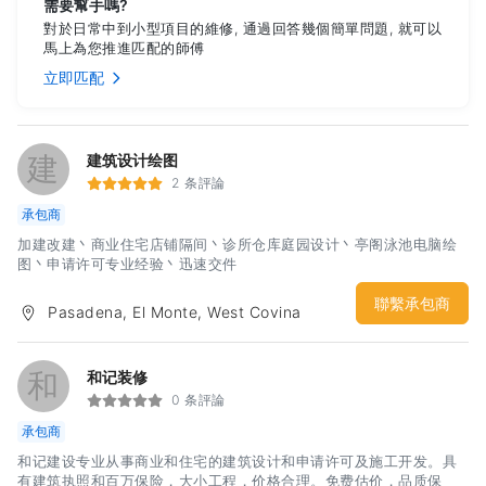
需要幫手嗎?
對於日常中到小型項目的維修, 通過回答幾個簡單問題, 就可以
馬上為您推進匹配的師傅
立即匹配
建
建筑设计绘图
2 条評論
承包商
加建改建丶商业住宅店铺隔间丶诊所仓库庭园设计丶亭阁泳池电脑绘
图丶申请许可专业经验丶迅速交件
聯繫承包商
Pasadena, El Monte, West Covina
和
和记装修
0 条評論
承包商
和记建设专业从事商业和住宅的建筑设计和申请许可及施工开发。具
有建筑执照和百万保险，大小工程，价格合理。免费估价，品质保