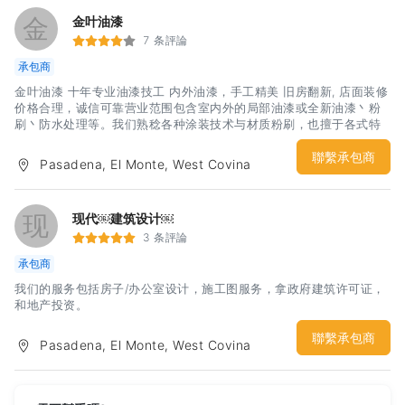
金
金叶油漆
7 条評論
承包商
金叶油漆 十年专业油漆技工 内外油漆，手工精美 旧房翻新, 店面装修
价格合理，诚信可靠营业范围包含室内外的局部油漆或全新油漆丶粉
刷丶防水处理等。我们熟稔各种涂装技术与材质粉刷，也擅于各式特
殊漆与壁癌处理，不论住家丶康斗丶办公大楼丶商业丶工业丶旅馆或
公寓，我们拥有专业施工人员为您服务。金叶油漆 还有高额的保险以
聯繫承包商
Pasadena, El Monte, West Covina
及专业的加州执照，确保工程的品质以及施工的保障， 我们能保证提
供完善的处理，给予您最大的安心与信任。专业负责，并免费为您估
价, 请欢迎与我们连系张 : (626) 666-5888
现
现代￼建筑设计￼
3 条評論
承包商
我们的服务包括房子/办公室设计，施工图服务，拿政府建筑许可证，
和地产投资。
聯繫承包商
Pasadena, El Monte, West Covina