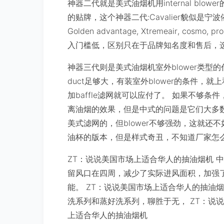
神器二代就是美式油烟机用internal bl
的贴牌，这个神器二代:Cavalier貌似是宁波依
Golden advantage, Xtremeair, co
入门槛低，区别只在于品牌知名度和售后，选便
神器三代则是美式油烟机室外blower类型
duct足够大，有装室外blower的条件，就
加baffle滤网就可以应付了。 如果不够
离油烟的效果，但是中式的问题是它们大多数是unde
美式滤网的，但blower不够强劲，这就还不如
油杯的版本，但是样式奇丑，不知道厂家怎
ZT：说说美国市场上适合华人的抽油烟机 
留风口在四周，减少了实际进风面积，加强
能。 ZT：说说美国市场上适合华人的抽油
洗系列和蒸好洗系列，聊胜于无， ZT：说
上适合华人的抽油烟机