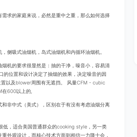
有需求的家庭来说，必然是重中之重，那么如何选择
机，侧吸式油烟机，岛式油烟机和内循环油烟机。
油烟机的要求很显然是：抽的干净，噪音小，容易清
风口的位置和设计决定了抽烟的效果，决定噪音的因
以及blower周围有无遮挡。 风量CFM - cubic
FM在600以上的,
式和非中式（美式），区别在于有没有考虑油烟分离
适合美国普通群众的cooking style，另一类
宅配备，注重外观设计，而核心技术方面则相信一力降十会，