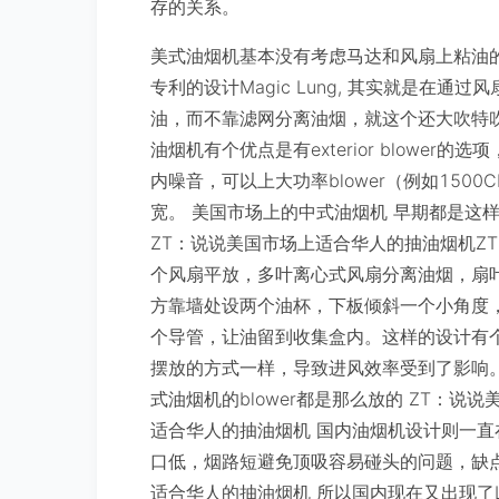
存的关系。
美式油烟机基本没有考虑马达和风扇上粘油的处理
专利的设计Magic Lung, 其实就是在
油，而不靠滤网分离油烟，就这个还大吹特吹
油烟机有个优点是有exterior blowe
内噪音，可以上大功率blower（例如150
宽。 美国市场上的中式油烟机 早期都是这
ZT：说说美国市场上适合华人的抽油烟机Z
个风扇平放，多叶离心式风扇分离油烟，扇
方靠墙处设两个油杯，下板倾斜一个小角度
个导管，让油留到收集盒内。这样的设计有
摆放的方式一样，导致进风效率受到了影响。上
式油烟机的blower都是那么放的 ZT：
适合华人的抽油烟机 国内油烟机设计则一
口低，烟路短避免顶吸容易碰头的问题，缺点
适合华人的抽油烟机 所以国内现在又出现了