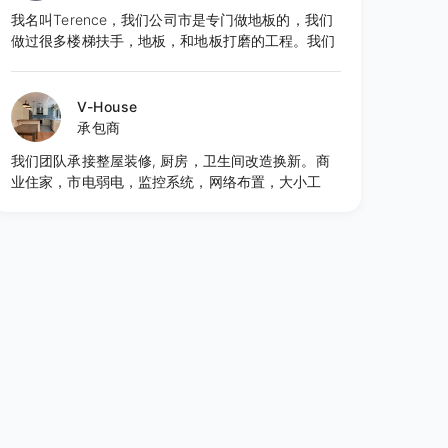
大小工程新建/ADU 全面施工工程/室内改建工程设计
我名叫Terence，我们公司市是专门做地板的，我们
和翻修工程。并提供总体的全面性一年保固免费维
做过很多楼梯扶手，地板，和地板打磨的工程。我们
修。 同时如果你有兴趣想报考学习建商，绘图，房地
的客户评价也都很好，希望大家多联系我们，谢谢！
产销售执照，我们有资深授课老师开设课堂，欢迎咨
询！考拉建筑——认真对待每一个家。联络人：Matt
V-House
Liu联络电话： 626-202-8897(近期工程忙碌中，如
承包商
果因为区域收讯不良请发讯息或扫描下方二维码微信
留言谘询，我们将尽快和您联系，谢谢您的耐
我们团队承接整屋装修, 厨房，卫生间改造换新。商
心！） 邮箱： koalaconstructionca@yahoo.com
业住家，市电弱电，监控系统，网络布置，大小工
程。建筑师，设计师专业团队合作。申请Permit到施
工检查都可服务。 我们注重细节处理，与客户耐心合
作。经验的积累是知识的扩增，精工求细是质的叠
加...!相信我们肯定会给您一个满意的服务！