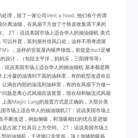
，除了一家公司Vent a hood, 他们有个所谓
通过风扇分离油烟，在风扇下方放了个铁皮收集滴下来的
。 ZT：说说美国市场上适合华人的抽油烟机 美式
r的选项，可以外置，装到屋外排风口处，这样不用考虑屋
0CFM），这样的安装屋内噪声很低，前提是duct足够
样的设计，（包括太平洋，妈妈乐，三阳牌等等）
T：说说美国市场上适合华人的抽油烟机 基本都是两
叶上冷凝的油滴到下面的油杯里，有的机型改进在后
，让滴在内部的油流到油杯里，有的在风扇下方做一
个问题是离心式风扇应该竖置，现在却和轴流式风扇
面Magic Lung的放置方式是正确的，大部分美
说说美国市场上适合华人的抽油烟机ZT：说说美国市场上
直在不断改进，例如侧吸，和顶吸相比的优点是进烟
是占据了灶具后上方空间。 ZT：说说美国市场上
L型的油烟机，主进烟口非常低，顶上加辅助吸风