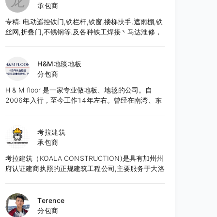
龙
承包商
专精: 电动遥控铁门,铁栏杆,铁窗,搂梯扶手,遮雨棚,铁
丝网,折叠门,不锈钢等.及各种铁工焊接丶马达淮修，
免费估价.本厂按客户要求,直接生产制造,造型美观大
方,品质优良,价格合理,服务周到.有意者请至电: 626-
652-9495 张先生E-Mail:
H&M地毯地板
frankzhang818@yahoo.com
分包商
H & M floor 是一家专业做地板、地毯的公司。自
2006年入行，至今工作14年左右。曾经在南湾、东
湾，北湾等地区城市完成了众多项目，也得到了良好
的口碑。团队作业成熟，技能精湛，服务态度良好。
所有工程均能够按时的，保质保量的完成。目前服务
考拉建筑
于湾区的城市。 先提供免费报价咨询服务。
承包商
考拉建筑（KOALA CONSTRUCTION)是具有加州州
府认证建商执照的正规建筑工程公司,主要服务于大洛
杉矶地区。多名员工均为有超过10年装修经验的专精
专项师傅。 以诚信为宗旨，严抓品质。绝不乱抬价。
用呵护自己家的态度去对待每一个工程是我们秉持的
Terence
原则。 我们的服务专精客户居家装修装潢设计施工,
分包商