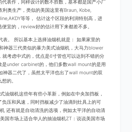
ower的代表作，同样设计的数不胜数，基本都是国产小厂
利奥生产，类似的美国这里有Braun, Kobe,
smo, proline,AKDY等等， 估计这个区段的利润特别高，进
宜的，review好的估计用下来都差不多。
的代表。 所以基本上选择油烟机就是： 如果家里的
上和神器三代类似的暴力美式油烟机，大马力blower
条件，就考虑中式的，优点是6寸管也可以达到不错的分
r carbinet的，他们多数wall mount的是用
神器二代了，虽然太平洋也出了wall mount的双
么想的。
中式油烟机这些年有些小革新，例如在中央加挡板，
了负压和风速，同时挡板减少了油滴到灶具上的可
烟机 还有就是自动清洗的选项，例如太平洋的自动清
说美国市场上适合华人的抽油烟机ZT：说说美国市场