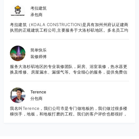
务于湾区的城市。 先提供免费报价咨询服务。
考拉建筑
承包商
考拉建筑（KOALA CONSTRUCTION)是具有加州州府认证建商
执照的正规建筑工程公司,主要服务于大洛杉矶地区。多名员工均
为有超过10年装修经验的专精专项师傅。 以诚信为宗旨，严抓
品质。绝不乱抬价。用呵护自己家的态度去对待每一个工程是我
们秉持的原则。 我们的服务专精客户居家装修装潢设计施工,大
简单快乐
小工程新建/ADU 全面施工工程/室内改建工程设计和翻修工程。
装修师傅
并提供总体的全面性一年保固免费维修。 同时如果你有兴趣想报
考学习建商，绘图，房地产销售执照，我们有资深授课老师开设
服务大洛杉矶地区的专业装修团队，厨房、浴室装修，热水器更
课堂，欢迎咨询！考拉建筑——认真对待每一个家。联络人：
换及维修、房屋漏水、漏煤气等。专业细心的服务，提供免费估
Matt Liu联络电话： 626-202-8897(近期工程忙碌中，如果因
价，欢迎咨询。
为区域收讯不良请发讯息或扫描下方二维码微信留言谘询，我们
将尽快和您联系，谢谢您的耐心！） 邮箱：
koalaconstructionca@yahoo.com
Terence
分包商
我名叫Terence，我们公司市是专门做地板的，我们做过很多楼
梯扶手，地板，和地板打磨的工程。我们的客户评价也都很好，
希望大家多联系我们，谢谢！