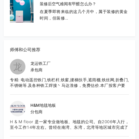
装修后空气难闻有甲醛怎么办？
在夏季即将来临的这几个月中，属于装修的黄金
时间，但装修...
师傅和公司推荐
龙运铁工厂
龙
承包商
专精: 电动遥控铁门,铁栏杆,铁窗,搂梯扶手,遮雨棚,铁丝网,折叠门,
不锈钢等.及各种铁工焊接丶马达淮修，免费估价.本厂按客户要
求,直接生产制造,造型美观大方,品质优良,价格合理,服务周到.有
意者请至电: 626-652-9495 张先生E-Mail:
frankzhang818@yahoo.com
H&M地毯地板
分包商
H & M floor 是一家专业做地板、地毯的公司。自2006年入行，
至今工作14年左右。曾经在南湾、东湾，北湾等地区城市完成了
众多项目，也得到了良好的口碑。团队作业成熟，技能精湛，服
务态度良好。所有工程均能够按时的，保质保量的完成。目前服