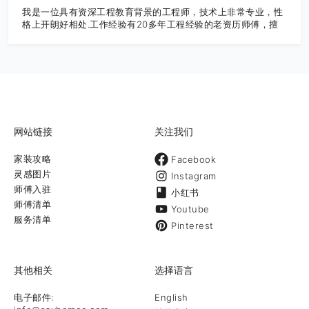
我是一位具有资深工程教育背景的工程师，技术上非常专业，性
格上开朗好相处.工作经验有20多年工程经验的老资历师傅，擅
长各个方面的工程。无论是车库改建、更换水管、厨房翻新、更
换门窗.𠄘接大小建筑工程、价格合理、免费估价.
网站链接
关注我们
家装攻略
Facebook
灵感图片
Instagram
师傅入驻
小红书
师傅清单
Youtube
服务清单
Pinterest
其他相关
选择语言
电子邮件:
English