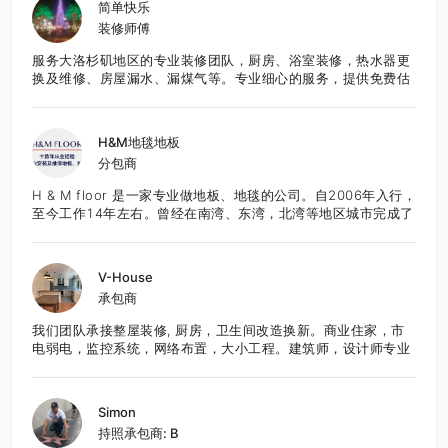
简单快乐
装修师傅
服务大洛杉矶地区的专业装修团队，厨房、浴室装修，热水器更
换及维修、房屋漏水、漏煤气等。专业细心的服务，提供免费估
价，欢迎咨询。
H&M地毯地板
分包商
H & M floor 是一家专业做地板、地毯的公司。自2006年入行，
至今工作14年左右。曾经在南湾、东湾，北湾等地区城市完成了
众多项目，也得到了良好的口碑。团队作业成熟，技能精湛，服
务态度良好。所有工程均能够按时的，保质保量的完成。目前服
务于湾区的城市。 先提供免费报价咨询服务。
V-House
承包商
我们团队承接整屋装修, 厨房，卫生间改造换新。商业住家，市
电弱电，监控系统，网络布置，大小工程。建筑师，设计师专业
团队合作。申请Permit到施工检查都可服务。 我们注重细节处
理，与客户耐心合作。经验的积累是知识的扩增，精工求细是质
的叠加...!相信我们肯定会给您一个满意的服务！
Simon
持照承包商: B