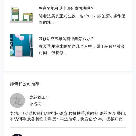
您家的地可以申请分成两块吗？
随着法案的正式生效，各个city 都在探讨操作层
面的规...
装修后空气难闻有甲醛怎么办？
在夏季即将来临的这几个月中，属于装修的黄金
时间，但装修...
师傅和公司推荐
龙运铁工厂
龙
承包商
专精: 电动遥控铁门,铁栏杆,铁窗,搂梯扶手,遮雨棚,铁丝网,折叠门,
不锈钢等.及各种铁工焊接丶马达淮修，免费估价.本厂按客户要
求,直接生产制造,造型美观大方,品质优良,价格合理,服务周到.有
意者请至电: 626-652-9495 张先生E-Mail:
frankzhang818@yahoo.com