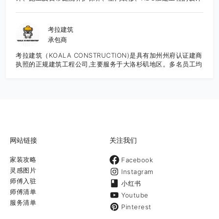
施工一体化综合建筑公司。公司有正规执照和保险，并有完善的
施工质量管理体系，多年从业经验和案例。以创意设计为先，结
合时尚风格的设计，并可以根据客户的要求，一步步细化调整设
考拉建筑
计和材料选用，满足客户预算，达到最佳性价比。 公司创始人李
承包商
杰先生是专业资深人士，从业近三十年，涉足景观工程设计和大
型景观工程施工管理，曾承建广州2010年亚运会主会场景观工
考拉建筑（KOALA CONSTRUCTION)是具有加州州府认证建商
程，拥有极为丰富的项目施工和管理经验，引领公司团队走创意
执照的正规建筑工程公司,主要服务于大洛杉矶地区。多名员工均
设计的时尚风格，精细管理工程质量，深受客户的欢迎。 我们可
为有超过10年装修经验的专精专项师傅。 以诚信为宗旨，严抓
以讲中文和英文。 主要服务内容：庭院、装修工程、房屋加建、
品质。绝不乱抬价。用呵护自己家的态度去对待每一个工程是我
专业设计、施工 Landscape,House finishing,ADU,Pro
们秉持的原则。 我们的服务专精客户居家装修装潢设计施工,大
design & construction 时尚设计 以创意设计为先，结合时尚
小工程新建/ADU 全面施工工程/室内改建工程设计和翻修工程。
风格，在设计阶段就可以帮助客户完成材料选用及预算分配和看
并提供总体的全面性一年保固免费维修。 同时如果你有兴趣想报
到最终效果。 室内装修及庭院工程 致力于满足我们客户的装修
考学习建商，绘图，房地产销售执照，我们有资深授课老师开设
和庭院设计方面的需求，一直将最好的作品呈现给客户 庭院养护
课堂，欢迎咨询！考拉建筑——认真对待每一个家。联络人：
和保养打理养护庭院可不仅仅就是定期割草地哦！提供最专业和
Matt Liu联络电话： 626-202-8897(近期工程忙碌中，如果因
最全面的庭
网站链接
关注我们
为区域收讯不良请发讯息或扫描下方二维码微信留言谘询，我们
将尽快和您联系，谢谢您的耐心！） 邮箱：
家装攻略
Facebook
koalaconstructionca@yahoo.com
灵感图片
Instagram
师傅入驻
小红书
师傅清单
Youtube
服务清单
Pinterest