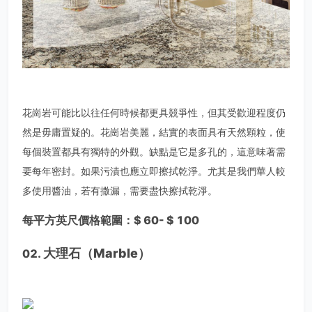
花崗岩可能比以往任何時候都更具競爭性，但其受歡迎程度仍
然是毋庸置疑的。花崗岩美麗，結實的表面具有天然顆粒，使
每個裝置都具有獨特的外觀。缺點是它是多孔的，這意味著需
要每年密封。如果污漬也應立即擦拭乾淨。尤其是我們華人較
多使用醬油，若有撒漏，需要盡快擦拭乾淨。
每平方英尺價格範圍：$ 60- $ 100
大理石（Marble）
02.