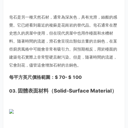
皂石是另一種天然石材，通常為深灰色，具有光滑，絲般的感
覺。它已經看到最近的複蘇是花崗岩的替代品。皂石通常在歷
史悠久的房屋中使用，但在現代房屋中也用作檯面和水槽材
料。隨著時間的流逝，滑石會呈現出類似古董的古銅色，在某
些廚房風格中可能會非常有吸引力。與預期相反，用於檯面的
建築皂石實際上非常堅硬且耐污染。但是，隨著時間的流逝，
它會刮花，儘管這會增加石材的古銅色。
每平方英尺價格範圍：$ 70- $ 100
固體表面材料（Solid-Surface Material）
03.