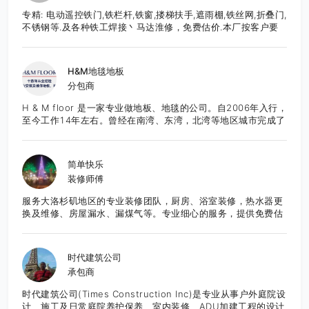
专精: 电动遥控铁门,铁栏杆,铁窗,搂梯扶手,遮雨棚,铁丝网,折叠门,
不锈钢等.及各种铁工焊接丶马达淮修，免费估价.本厂按客户要
求,直接生产制造,造型美观大方,品质优良,价格合理,服务周到.有
意者请至电: 626-652-9495 张先生E-Mail:
frankzhang818@yahoo.com
H&M地毯地板
分包商
H & M floor 是一家专业做地板、地毯的公司。自2006年入行，
至今工作14年左右。曾经在南湾、东湾，北湾等地区城市完成了
众多项目，也得到了良好的口碑。团队作业成熟，技能精湛，服
务态度良好。所有工程均能够按时的，保质保量的完成。目前服
务于湾区的城市。 先提供免费报价咨询服务。
简单快乐
装修师傅
服务大洛杉矶地区的专业装修团队，厨房、浴室装修，热水器更
换及维修、房屋漏水、漏煤气等。专业细心的服务，提供免费估
价，欢迎咨询。
时代建筑公司
承包商
时代建筑公司(Times Construction Inc)是专业从事户外庭院设
计、施工及日常庭院养护保养、室内装修、ADU加建工程的设计