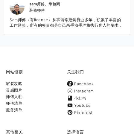
合时尚风格的设计，并可以根据客户的要求，一步步细化调整设
sam师傅。承包商
计和材料选用，满足客户预算，达到最佳性价比。 公司创始人李
装修师傅
杰先生是专业资深人士，从业近三十年，涉足景观工程设计和大
型景观工程施工管理，曾承建广州2010年亚运会主会场景观工
Sam师傅（有license）从事装修建筑行业多年，积累了丰富的
程，拥有极为丰富的项目施工和管理经验，引领公司团队走创意
工作经验，所有的项目都是自己亲手动手严格执行客人的要求，
设计的时尚风格，精细管理工程质量，深受客户的欢迎。 我们可
务求实效令到客人得到满意的效果，面对客户提供的工作机会觉
以讲中文和英文。 主要服务内容：庭院、装修工程、房屋加建、
得更多的是一份责任与担当。
专业设计、施工 Landscape,House finishing,ADU,Pro
design & construction 时尚设计 以创意设计为先，结合时尚
风格，在设计阶段就可以帮助客户完成材料选用及预算分配和看
到最终效果。 室内装修及庭院工程 致力于满足我们客户的装修
和庭院设计方面的需求，一直将最好的作品呈现给客户 庭院养护
和保养打理养护庭院可不仅仅就是定期割草地哦！提供最专业和
最全面的庭
网站链接
关注我们
家装攻略
Facebook
灵感图片
Instagram
师傅入驻
小红书
师傅清单
Youtube
服务清单
Pinterest
其他相关
选择语言