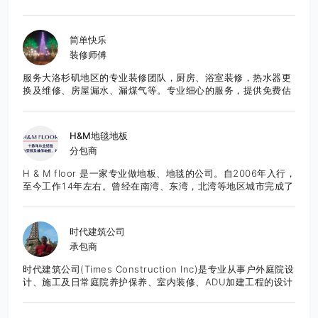
求,直接生产制造,造型美观大方,品质优良,价格合理,服务周到.有
意者请至电: 626-652-9495 张先生E-Mail:
frankzhang818@yahoo.com
简单快乐
装修师傅
服务大洛杉矶地区的专业装修团队，厨房、浴室装修，热水器更
换及维修、房屋漏水、漏煤气等。专业细心的服务，提供免费估
价，欢迎咨询。
H&M地毯地板
分包商
H & M floor 是一家专业做地板、地毯的公司。自2006年入行，
至今工作14年左右。曾经在南湾、东湾，北湾等地区城市完成了
众多项目，也得到了良好的口碑。团队作业成熟，技能精湛，服
务态度良好。所有工程均能够按时的，保质保量的完成。目前服
务于湾区的城市。 先提供免费报价咨询服务。
时代建筑公司
承包商
时代建筑公司(Times Construction Inc)是专业从事户外庭院设
计、施工及日常庭院养护保养、室内装修、ADU加建工程的设计
施工一体化综合建筑公司。公司有正规执照和保险，并有完善的
施工质量管理体系，多年从业经验和案例。以创意设计为先，结