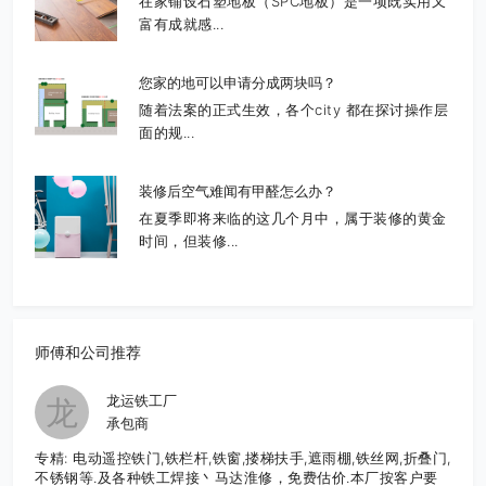
在家铺设石塑地板（SPC地板）是一项既实用又
富有成就感...
您家的地可以申请分成两块吗？
随着法案的正式生效，各个city 都在探讨操作层
面的规...
装修后空气难闻有甲醛怎么办？
在夏季即将来临的这几个月中，属于装修的黄金
时间，但装修...
师傅和公司推荐
龙运铁工厂
龙
承包商
专精: 电动遥控铁门,铁栏杆,铁窗,搂梯扶手,遮雨棚,铁丝网,折叠门,
不锈钢等.及各种铁工焊接丶马达淮修，免费估价.本厂按客户要