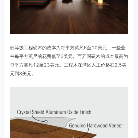
低等级工程硬木的成本为每平方英尺
6
至
10
美元，一些业
主每平方英尺的花费低至3美元。而异国硬木的成本最高为
每平方英尺
12
至
23
美元。工程木在湾区人工价格在
2.5
美
元到
8
美元。