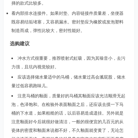
择的款式比较多。
看内部排水连接件。如果封垫、内容链接件质量差，坐便器
既容易结垢堵塞，又容易漏水。密封垫应为橡胶或发泡塑料
制造而成，弹性比较大，密封性能好。
选购建议
冲水方式很重要，推荐喷射式虹吸，因为其噪音小，去污
力强，且坑内视觉较好。
应该选择储水量适中的马桶，储水量过高会溅屁股，储水
量过低容易跑味儿。
注意马桶的釉面，质量好的马桶其釉面应该光洁顺滑无起
泡，色泽饱和。在检验外表面釉面之后，还应该去摸一下马
桶的下水道，如果粗糙的话，以后容易造成遗挂。另外就是
注意釉面好今后就很好做清洁，一般的很便宜的几百元的从
瓷体的密度和釉面来说都不好，不久釉面就变黄了，无论怎