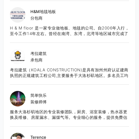
意者请至电: 626-652-9495 张先生E-Mail:
frankzhang818@yahoo.com
H&M地毯地板
分包商
H & M floor 是一家专业做地板、地毯的公司。自2006年入行，
至今工作14年左右。曾经在南湾、东湾，北湾等地区城市完成了
众多项目，也得到了良好的口碑。团队作业成熟，技能精湛，服
务态度良好。所有工程均能够按时的，保质保量的完成。目前服
务于湾区的城市。 先提供免费报价咨询服务。
考拉建筑
承包商
考拉建筑（KOALA CONSTRUCTION)是具有加州州府认证建商
执照的正规建筑工程公司,主要服务于大洛杉矶地区。多名员工均
为有超过10年装修经验的专精专项师傅。 以诚信为宗旨，严抓
品质。绝不乱抬价。用呵护自己家的态度去对待每一个工程是我
们秉持的原则。 我们的服务专精客户居家装修装潢设计施工,大
简单快乐
小工程新建/ADU 全面施工工程/室内改建工程设计和翻修工程。
装修师傅
并提供总体的全面性一年保固免费维修。 同时如果你有兴趣想报
考学习建商，绘图，房地产销售执照，我们有资深授课老师开设
服务大洛杉矶地区的专业装修团队，厨房、浴室装修，热水器更
课堂，欢迎咨询！考拉建筑——认真对待每一个家。联络人：
换及维修、房屋漏水、漏煤气等。专业细心的服务，提供免费估
Matt Liu联络电话： 626-202-8897(近期工程忙碌中，如果因
价，欢迎咨询。
为区域收讯不良请发讯息或扫描下方二维码微信留言谘询，我们
将尽快和您联系，谢谢您的耐心！） 邮箱：
koalaconstructionca@yahoo.com
Terence