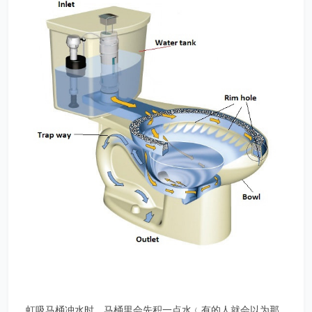
虹吸马桶冲水时，马桶里会先积一点水﹙有的人就会以为那