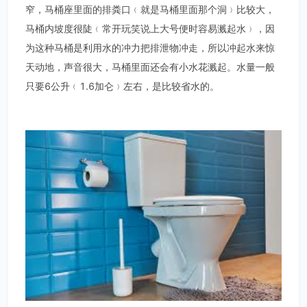
窄，马桶座里面的排粪口﹙就是马桶里面那个洞﹚比较大，
马桶内坡度很陡﹙常开玩笑说上大号便时容易溅起水﹚，因
为这种马桶是利用水的冲力把排泄物冲走，所以冲起水来惊
天动地，声音很大，马桶里面还会有小水花溅起。水量一般
只要6公升﹙1.6加仑﹚左右，是比较省水的。