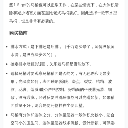
些1.6 gpf的马桶也可以正常工作，在某些情况下，在大体积清
除和减少堵塞方面甚至比老式马桶要好。因此选择一款节水型
马桶，也是非常有必要的。
购买指南
排水方式：是下排还是后排，（千万别买错了，师傅没预留
水管，是没办法安装的）。
确定排水墙距(坑距)，关系着马桶是否能放下。
选择马桶时要观察马桶釉面是否均匀，有无色差和明显变
形，光泽度如何，表面缺陷(棕眼、斑点、裂纹、桔釉、波
纹、花斑、落脏)能否严格控制。好釉面的坐便器光滑、细
致，没有瑕疵，经过反复冲洗后依然可以光滑如新。如果釉
面质量不好，则容易使污物挂在坐便四壁。
马桶有分体和连体之分。分体坐便器一般体积比较小，适合
空间小的卫生间。连体坐便器线条流畅、设计新颖，可供选