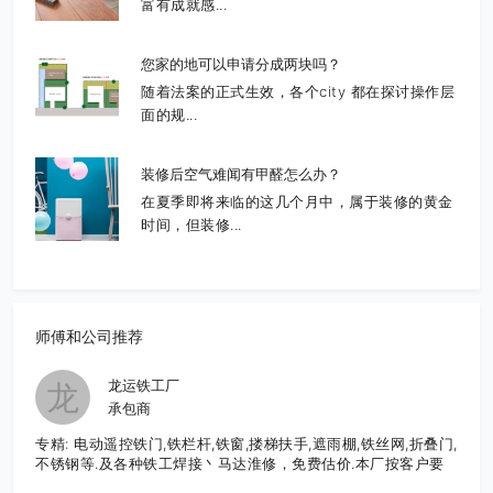
富有成就感...
您家的地可以申请分成两块吗？
随着法案的正式生效，各个city 都在探讨操作层
面的规...
装修后空气难闻有甲醛怎么办？
在夏季即将来临的这几个月中，属于装修的黄金
时间，但装修...
师傅和公司推荐
龙运铁工厂
龙
承包商
专精: 电动遥控铁门,铁栏杆,铁窗,搂梯扶手,遮雨棚,铁丝网,折叠门,
不锈钢等.及各种铁工焊接丶马达淮修，免费估价.本厂按客户要
求,直接生产制造,造型美观大方,品质优良,价格合理,服务周到.有