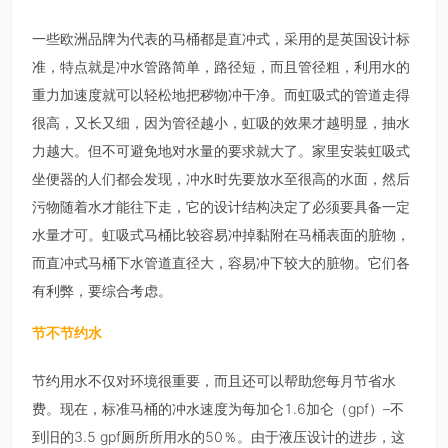
一些欧洲品牌为代表的马桶都是直冲式，采用的是英国设计标
准，特点就是冲水管路简单，路径短，而且管径粗，利用水的
重力加速度就可以轻松地把秽物冲干净。而虹吸式的管道走得
很高，又长又细，因为管径越小，虹吸的效果才越明显，抽水
力越大。但不可避免地对水量的要求就大了。家里安装虹吸式
坐便器的人们都会发现，冲水时先要放水至很高的水面，然后
污物随着水才能往下走，它的设计结构决定了必须要具备一定
水量才可。虹吸式马桶比较容易冲掉黏附在马桶表面的脏物，
而直冲式马桶下水管道直径大，容易冲下较大的脏物。它们各
有利弊，要综合考虑。
节不节约水
节约用水不仅对环境很重要，而且还可以帮助您每月节省水
费。现在，标准马桶的冲水速度为每加仑1.6加仑（gpf）–不
到旧的3.5 gpf厕所所用水的50％。由于液压设计的进步，这