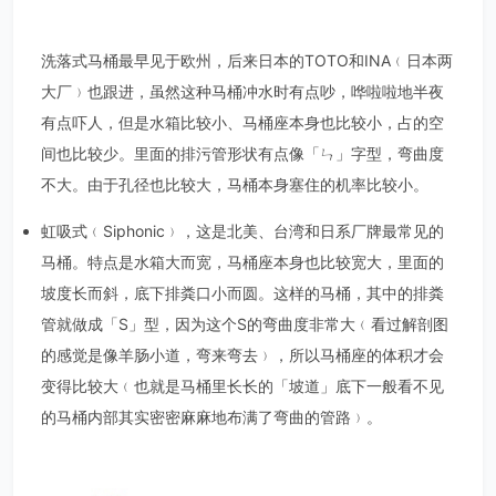
洗落式马桶最早见于欧州，后来日本的TOTO和INA﹙日本两
大厂﹚也跟进，虽然这种马桶冲水时有点吵，哗啦啦地半夜
有点吓人，但是水箱比较小、马桶座本身也比较小，占的空
间也比较少。里面的排污管形状有点像「ㄣ」字型，弯曲度
不大。由于孔径也比较大，马桶本身塞住的机率比较小。
虹吸式﹙Siphonic﹚，这是北美、台湾和日系厂牌最常见的
马桶。特点是水箱大而宽，马桶座本身也比较宽大，里面的
坡度长而斜，底下排粪口小而圆。这样的马桶，其中的排粪
管就做成「S」型，因为这个S的弯曲度非常大﹙看过解剖图
的感觉是像羊肠小道，弯来弯去﹚，所以马桶座的体积才会
变得比较大﹙也就是马桶里长长的「坡道」底下一般看不见
的马桶内部其实密密麻麻地布满了弯曲的管路﹚。