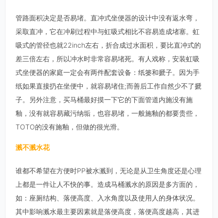
管路面积决定是否易堵。直冲式坐便器的设计中没有返水弯，
采取直冲，它在冲刷过程中与虹吸式相比不容易造成堵塞。虹
吸式的管径也就22inch左右，折合成过水面积，要比直冲式的
差三倍左右，所以冲水时非常容易堵死。有人戏称，安装虹吸
式坐便器的家庭一定会有两件配套设备：纸篓和搋子。因为手
纸如果直接扔在坐便中，就容易堵住;而善后工作自然少不了搋
子。另外注意，买马桶最好摸一下它的下面管道内施没有施
釉，没有就容易藏污纳垢，也容易堵，一般施釉的都要贵些，
TOTO的没有施釉，但做的很光滑。
溅不溅水花
谁都不希望在方便时PP被水溅到，无论是从卫生角度还是心理
上都是一件让人不快的事。造成马桶溅水的原因是多方面的，
如：座厕结构、落便高度、入水角度以及使用人的身体状况。
其中影响溅水最主要因素就是落便高度，落便高度越高，其进