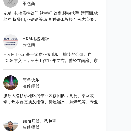
龙
承包商
专精: 电动遥控铁门,铁栏杆,铁窗,搂梯扶手,遮雨棚,铁
丝网,折叠门,不锈钢等.及各种铁工焊接丶马达淮修，
免费估价.本厂按客户要求,直接生产制造,造型美观大
方,品质优良,价格合理,服务周到.有意者请至电: 626-
652-9495 张先生E-Mail:
H&M地毯地板
frankzhang818@yahoo.com
分包商
H & M floor 是一家专业做地板、地毯的公司。自
2006年入行，至今工作14年左右。曾经在南湾、东
湾，北湾等地区城市完成了众多项目，也得到了良好
的口碑。团队作业成熟，技能精湛，服务态度良好。
所有工程均能够按时的，保质保量的完成。目前服务
简单快乐
于湾区的城市。 先提供免费报价咨询服务。
装修师傅
服务大洛杉矶地区的专业装修团队，厨房、浴室装
修，热水器更换及维修、房屋漏水、漏煤气等。专业
细心的服务，提供免费估价，欢迎咨询。
sam师傅。承包商
装修师傅