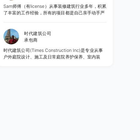
Sam师傅（有license）从事装修建筑行业多年，积累
了丰富的工作经验，所有的项目都是自己亲手动手严
格执行客人的要求，务求实效令到客人得到满意的效
果，面对客户提供的工作机会觉得更多的是一份责任
与担当。
时代建筑公司
承包商
时代建筑公司(Times Construction Inc)是专业从事
户外庭院设计、施工及日常庭院养护保养、室内装
修、ADU加建工程的设计施工一体化综合建筑公司。
公司有正规执照和保险，并有完善的施工质量管理体
系，多年从业经验和案例。以创意设计为先，结合时
尚风格的设计，并可以根据客户的要求，一步步细化
调整设计和材料选用，满足客户预算，达到最佳性价
比。 公司创始人李杰先生是专业资深人士，从业近三
十年，涉足景观工程设计和大型景观工程施工管理，
曾承建广州2010年亚运会主会场景观工程，拥有极
为丰富的项目施工和管理经验，引领公司团队走创意
设计的时尚风格，精细管理工程质量，深受客户的欢
迎。 我们可以讲中文和英文。 主要服务内容：庭
院、装修工程、房屋加建、专业设计、施工