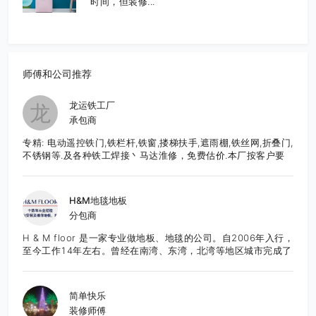
时间，但装修...
师傅和公司推荐
龙运铁工厂
龙
承包商
专精: 电动遥控铁门,铁栏杆,铁窗,搂梯扶手,遮雨棚,铁丝网,折叠门,
不锈钢等.及各种铁工焊接丶马达淮修，免费估价.本厂按客户要
求,直接生产制造,造型美观大方,品质优良,价格合理,服务周到.有
意者请至电: 626-652-9495 张先生E-Mail:
frankzhang818@yahoo.com
H&M地毯地板
分包商
H & M floor 是一家专业做地板、地毯的公司。自2006年入行，
至今工作14年左右。曾经在南湾、东湾，北湾等地区城市完成了
众多项目，也得到了良好的口碑。团队作业成熟，技能精湛，服
务态度良好。所有工程均能够按时的，保质保量的完成。目前服
务于湾区的城市。 先提供免费报价咨询服务。
简单快乐
装修师傅