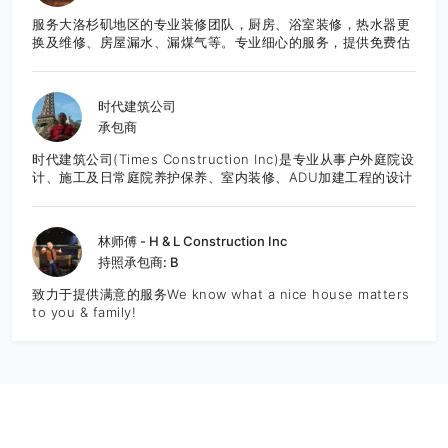
服务大洛杉矶地区的专业装修团队，厨房、浴室装修，热水器更
换及维修、房屋漏水、漏煤气等。专业细心的服务，提供免费估
价，欢迎咨询。
时代建筑公司
承包商
时代建筑公司(Times Construction Inc)是专业从事户外庭院设
计、施工及日常庭院养护保养、室内装修、ADU加建工程的设计
施工一体化综合建筑公司。公司有正规执照和保险，并有完善的
施工质量管理体系，多年从业经验和案例。以创意设计为先，结
合时尚风格的设计，并可以根据客户的要求，一步步细化调整设
林师傅 - H & L Construction Inc
计和材料选用，满足客户预算，达到最佳性价比。 公司创始人李
持照承包商: B
杰先生是专业资深人士，从业近三十年，涉足景观工程设计和大
型景观工程施工管理，曾承建广州2010年亚运会主会场景观工
致力于提供满意的服务We know what a nice house matters
程，拥有极为丰富的项目施工和管理经验，引领公司团队走创意
to you & family!
设计的时尚风格，精细管理工程质量，深受客户的欢迎。 我们可
以讲中文和英文。 主要服务内容：庭院、装修工程、房屋加建、
专业设计、施工 Landscape,House finishing,ADU,Pro
design & construction 时尚设计 以创意设计为先，结合时尚
风格，在设计阶段就可以帮助客户完成材料选用及预算分配和看
到最终效果。 室内装修及庭院工程 致力于满足我们客户的装修
和庭院设计方面的需求，一直将最好的作品呈现给客户 庭院养护
和保养打理养护庭院可不仅仅就是定期割草地哦！提供最专业和