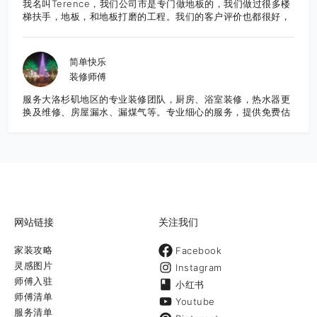
我名叫Terence，我们公司市是专门做地板的，我们做过很多楼
课堂，欢迎咨询！考拉建筑——认真对待每一个家。联络人：
梯扶手，地板，和地板打磨的工程。我们的客户评价也都很好，
Matt Liu联络电话： 626-202-8897(近期工程忙碌中，如果因
希望大家多联系我们，谢谢！
为区域收讯不良请发讯息或扫描下方二维码微信留言谘询，我们
将尽快和您联系，谢谢您的耐心！） 邮箱：
koalaconstructionca@yahoo.com
简单快乐
装修师傅
服务大洛杉矶地区的专业装修团队，厨房、浴室装修，热水器更
换及维修、房屋漏水、漏煤气等。专业细心的服务，提供免费估
价，欢迎咨询。
网站链接
关注我们
家装攻略
Facebook
灵感图片
Instagram
师傅入驻
小红书
师傅清单
Youtube
服务清单