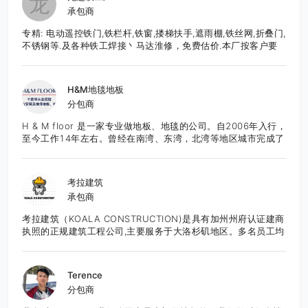
龙
承包商
专精: 电动遥控铁门,铁栏杆,铁窗,搂梯扶手,遮雨棚,铁丝网,折叠门,
不锈钢等.及各种铁工焊接丶马达淮修，免费估价.本厂按客户要
求,直接生产制造,造型美观大方,品质优良,价格合理,服务周到.有
意者请至电: 626-652-9495 张先生E-Mail:
frankzhang818@yahoo.com
H&M地毯地板
分包商
H & M floor 是一家专业做地板、地毯的公司。自2006年入行，
至今工作14年左右。曾经在南湾、东湾，北湾等地区城市完成了
众多项目，也得到了良好的口碑。团队作业成熟，技能精湛，服
务态度良好。所有工程均能够按时的，保质保量的完成。目前服
务于湾区的城市。 先提供免费报价咨询服务。
考拉建筑
承包商
考拉建筑（KOALA CONSTRUCTION)是具有加州州府认证建商
执照的正规建筑工程公司,主要服务于大洛杉矶地区。多名员工均
为有超过10年装修经验的专精专项师傅。 以诚信为宗旨，严抓
品质。绝不乱抬价。用呵护自己家的态度去对待每一个工程是我
们秉持的原则。 我们的服务专精客户居家装修装潢设计施工,大
Terence
小工程新建/ADU 全面施工工程/室内改建工程设计和翻修工程。
分包商
并提供总体的全面性一年保固免费维修。 同时如果你有兴趣想报
考学习建商，绘图，房地产销售执照，我们有资深授课老师开设