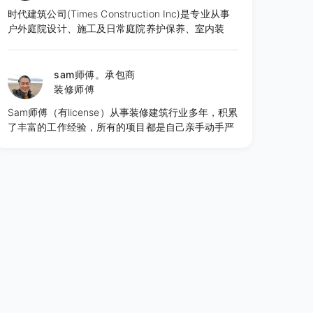
时代建筑公司(Times Construction Inc)是专业从事
户外庭院设计、施工及日常庭院养护保养、室内装
修、ADU加建工程的设计施工一体化综合建筑公司。
公司有正规执照和保险，并有完善的施工质量管理体
系，多年从业经验和案例。以创意设计为先，结合时
sam师傅。承包商
尚风格的设计，并可以根据客户的要求，一步步细化
装修师傅
调整设计和材料选用，满足客户预算，达到最佳性价
Sam师傅（有license）从事装修建筑行业多年，积累
比。 公司创始人李杰先生是专业资深人士，从业近三
了丰富的工作经验，所有的项目都是自己亲手动手严
十年，涉足景观工程设计和大型景观工程施工管理，
格执行客人的要求，务求实效令到客人得到满意的效
曾承建广州2010年亚运会主会场景观工程，拥有极
果，面对客户提供的工作机会觉得更多的是一份责任
为丰富的项目施工和管理经验，引领公司团队走创意
与担当。
设计的时尚风格，精细管理工程质量，深受客户的欢
迎。 我们可以讲中文和英文。 主要服务内容：庭
院、装修工程、房屋加建、专业设计、施工
Landscape,House finishing,ADU,Pro design &
construction 时尚设计 以创意设计为先，结合时尚
风格，在设计阶段就可以帮助客户完成材料选用及预
算分配和看到最终效果。 室内装修及庭院工程 致力
于满足我们客户的装修和庭院设计方面的需求，一直
将最好的作品呈现给客户 庭院养护和保养打理养护庭
院可不仅仅就是定期割草地哦！提供最专业和最全面