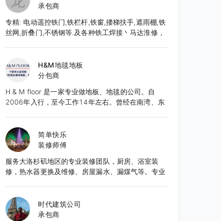
龙
承包商
专精: 电动遥控铁门,铁栏杆,铁窗,搂梯扶手,遮雨棚,铁
丝网,折叠门,不锈钢等.及各种铁工焊接丶马达淮修，
免费估价.本厂按客户要求,直接生产制造,造型美观大
方,品质优良,价格合理,服务周到.有意者请至电: 626-
652-9495 张先生E-Mail:
H&M地毯地板
frankzhang818@yahoo.com
分包商
H & M floor 是一家专业做地板、地毯的公司。自
2006年入行，至今工作14年左右。曾经在南湾、东
湾，北湾等地区城市完成了众多项目，也得到了良好
的口碑。团队作业成熟，技能精湛，服务态度良好。
所有工程均能够按时的，保质保量的完成。目前服务
简单快乐
于湾区的城市。 先提供免费报价咨询服务。
装修师傅
服务大洛杉矶地区的专业装修团队，厨房、浴室装
修，热水器更换及维修、房屋漏水、漏煤气等。专业
细心的服务，提供免费估价，欢迎咨询。
时代建筑公司
承包商