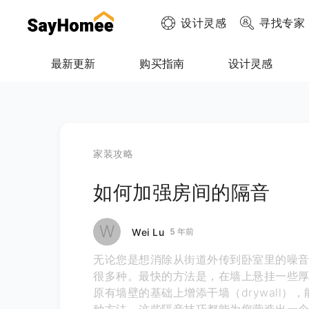
设计灵感
寻找专家
最新更新
购买指南
设计灵感
家装攻略
如何加强房间的隔音
W
Wei Lu
5 年前
无论您是想消除从街道外传到卧室里的噪
很多种。最快的方法是，在墙上悬挂一些
原有墙壁的基础上增添干墙（drywall