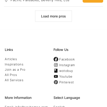
（客人可以根据喜好选择单项或者多项服务）：提高安全性：安全可
Angeles
靠的门禁系统，配合各类监控丶传感设备，监控录像即时上传至云端
保存,甚至自动拨打911报警电话,提升安全同时更安心。提高舒适性：
智能调节室内温度, 室内采光，娱乐系统定制不同的场景设定。清晨模
Load more pros
式，电影模式，工作模式，浪漫模式，晚安模式等等不同场景，一键
切换，舒适快捷。提高便利性：远程遥控，手机app控制，声控以及自
动化控制，多样化但绝不繁琐。 实现环保节能：智能系统根据当地天
气自动调整热水器水温丶室外灌溉水量丶及室内温度等等，实现节电
节水节气，既放心，又环保。更多详情请关注我们：Website：
www.nsesolution.com Facebook：
https://www.facebook.com/nsesolution/?fref=tsInstagram：
https://www.instagram.c
Links
Follow Us
Articles
Facebook
Inspirations
Instagram
Join as a Pro
wotobuy
All Pros
Youtube
All Services
Pinterest
More Information
Select Language