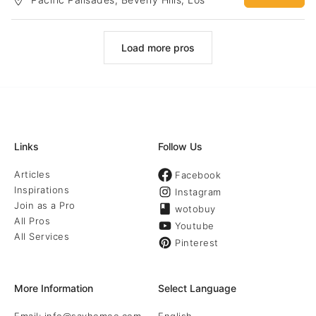
（客人可以根据喜好选择单项或者多项服务）：提高安全性：安全可
Angeles
靠的门禁系统，配合各类监控丶传感设备，监控录像即时上传至云端
保存,甚至自动拨打911报警电话,提升安全同时更安心。提高舒适性：
智能调节室内温度, 室内采光，娱乐系统定制不同的场景设定。清晨模
Load more pros
式，电影模式，工作模式，浪漫模式，晚安模式等等不同场景，一键
切换，舒适快捷。提高便利性：远程遥控，手机app控制，声控以及自
动化控制，多样化但绝不繁琐。 实现环保节能：智能系统根据当地天
气自动调整热水器水温丶室外灌溉水量丶及室内温度等等，实现节电
节水节气，既放心，又环保。更多详情请关注我们：Website：
www.nsesolution.com Facebook：
https://www.facebook.com/nsesolution/?fref=tsInstagram：
https://www.instagram.c
Links
Follow Us
Articles
Facebook
Inspirations
Instagram
Join as a Pro
wotobuy
All Pros
Youtube
All Services
Pinterest
More Information
Select Language