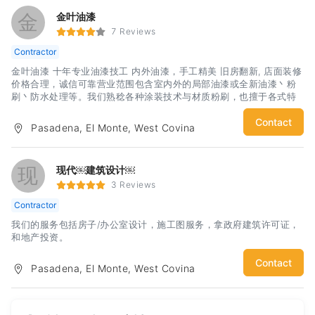
金
金叶油漆
7 Reviews
Contractor
金叶油漆 十年专业油漆技工 内外油漆，手工精美 旧房翻新, 店面装修
价格合理，诚信可靠营业范围包含室内外的局部油漆或全新油漆丶粉
刷丶防水处理等。我们熟稔各种涂装技术与材质粉刷，也擅于各式特
殊漆与壁癌处理，不论住家丶康斗丶办公大楼丶商业丶工业丶旅馆或
公寓，我们拥有专业施工人员为您服务。金叶油漆 还有高额的保险以
Contact
Pasadena, El Monte, West Covina
及专业的加州执照，确保工程的品质以及施工的保障， 我们能保证提
供完善的处理，给予您最大的安心与信任。专业负责，并免费为您估
价, 请欢迎与我们连系张 : (626) 666-5888
现
现代￼建筑设计￼
3 Reviews
Contractor
我们的服务包括房子/办公室设计，施工图服务，拿政府建筑许可证，
和地产投资。
Contact
Pasadena, El Monte, West Covina