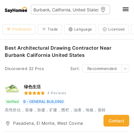
Profession
Trade
Language
Licensed
Best Architectural Drawing Contractor Near
Burbank California United States
Discovered 32 Pros
Sort:
Recommended
绿色生活
4 Reviews
Verified
B - GENERAL BUILDING
高性价比，装修，加建，扩建，围栏，油漆，地板，瓷砖
Contact
Pasadena, El Monte, West Covina