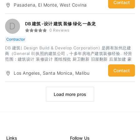
安装环绕声系统，再到简单地安装电视。我们的首要任务是根据您的
Contact
Pasadena, El Monte, West Covina
需求进行定制，让您的梦想成真。提供市场上最优质的产品和服务。
我们可以设计专用于家庭影院、后院娱乐、全屋影音的环绕声室，满
足您的喜好。集成在单一界面中，以完美呈现您最喜爱的音乐、电视
D
DB 建筑 -设计 建筑 装修 绿化 一条龙
节目和电影。提供一流的声音，在找到理想区域时唤醒自己。您将获
0 Reviews
得您一直在寻找的优质声音！我们位于洛杉矶尔湾，为橙县乃至洛杉
矶的所有地区提供服务。我们提供的部分服务：家庭影院家庭自动化
Contractor
音频视频视频监控网络布线网络电话电缆管理远程支持
DB 建筑( Design Build & Develop Corporation) 是拥有加州总建
商（General B)执照的建筑公司，十多年房地产建筑装修经验.. 经营
范围：建筑设计 装修设计 图纸报批 厨卫翻新 旧屋翻新 后屋加建 豪
宅新建 景观设计 园林绿化 , 车库改造, ADU 新建及改建等一切与建筑
装修 园林绿化相关的业务公司优势:主设计师为USLA建筑设计硕士（
Contact
Los Angeles, Santa Monica, Malibu
Master Of Architecture) . 设计风格以目前最受欢迎的五大流行风格
为主( Contemporary, Farm house, Modern, Traditional, Cape
Cod). 当然如果您喜欢Victorian, Mediterranean, Tuscan 或中西结
合等建筑风格，我们也会按照您的喜好倾向去报批. 本公司施工团队汇
Load more pros
集了各工种优质人才. 且有各大名牌建材供应商做后盾，无论是在选材
阶段， 还是施工阶段，无论是地基框架 水电管路 还是地面屋顶 内外
装饰等都会做到选材精良 价格低廉 质量上乘. 延伸服务：免费布置家
具, 全程协助售卖. 本公司旗下拥有自己的房地产销售精英团队，大幅
度佣金折扣回馈合作客户并满足您在布置陈设及上市售卖等各个环节
的需求. 不但可以帮您第一手呈现房子亮点， 更可以帮您销售其他经
纪人销售不到的价格高度，无论您是
Links
Follow Us