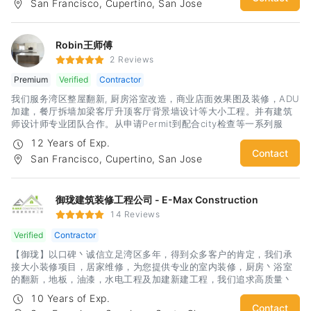
San Francisco, Cupertino, San Jose
Robin王师傅
2 Reviews
Premium
Verified
Contractor
我们服务湾区整屋翻新, 厨房浴室改造，商业店面效果图及装修，ADU
加建，餐厅拆墙加梁客厅升顶客厅背景墙设计等大小工程。并有建筑
师设计师专业团队合作。从申请Permit到配合city检查等一系列服
务。 我们有着丰富的经验和精工求细的施工团队，相信定会给你一个
12 Years of Exp.
建设性的沟通和满意的合作
Contact
San Francisco, Cupertino, San Jose
御珑建筑装修工程公司 - E-Max Construction
14 Reviews
Verified
Contractor
【御珑】以口碑丶诚信立足湾区多年，得到众多客户的肯定，我们承
接大小装修项目，居家维修，为您提供专业的室内装修，厨房丶浴室
的翻新，地板，油漆，水电工程及加建新建工程，我们追求高质量丶
精工艺为您省心省力打造出完美的房子！室内外各种维修无论大小
10 Years of Exp.
（大至全屋装修小至换灯丶水龙头丶热水器）我们都是你身边值得信
Contact