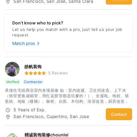
San Francisco, San Jose, Santa Clara
任丶老实可靠的卫士！服务全湾区！免费上门评估！
Don't know who to pick?
Let us help you match with a pro, just tell us your job
request.
Match pros
皓帆装饰
5 Reviews
Verified
Contractor
承接住宅或商业室内各项装修 如：室内改建、卫生间改造、上下水
（铁管更换成铜管，用红蓝胶管都是坑爹的！）、全屋电、地砖、墙
瓷砖、地板（楼梯）、橱柜、台面、木结构、浴室改造，厨房改造，
室内外油漆，房屋内部墙体隔断，电箱安装，车库改造等，隔间凉
5 Years of Exp.
亭、上水下水，砖木围墙、水泥地，更换门窗，大修小补！匠人精
Contact
San Francisco, Cupertino, San Jose
神，精品工艺，给你舒心装修体验！期待您诚意的联系：杨先生 电
话：3133499969微信：hfyahfya
精诚装饰装修chounlei