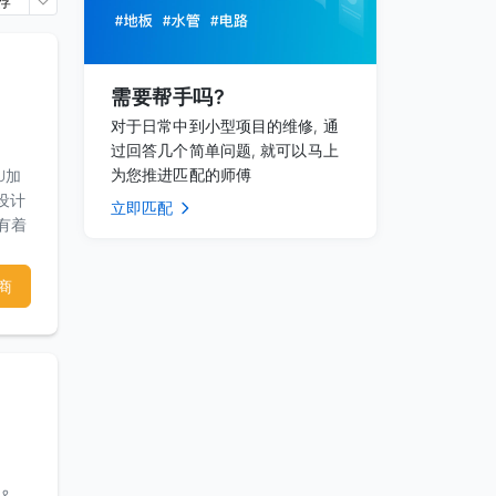
荐
需要帮手吗?
对于日常中到小型项目的维修, 通
过回答几个简单问题, 就可以马上
为您推进匹配的师傅
U加
设计
立即匹配
们有着
和满
商
 &