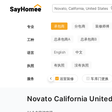
承包商
分包商
装修师傅
专业
总承包商A
总承包商B
工种
English
中文
语言
有执照
没有执照
执照
服务
浴室裝修
车库门更换
Novato California U