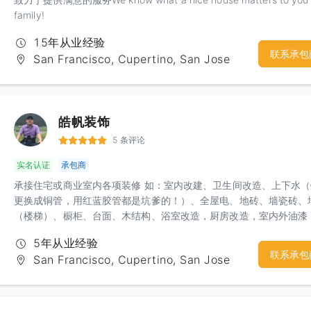
family!
15年从业经验
联系承包
San Francisco, Cupertino, San Jose
皓帆装饰
5 条评论
实名认证
承包商
承接住宅或商业室内各项装修 如：室内改建、卫生间改造、上下水
更换成铜管，用红蓝胶管都是坑爹的！）、全屋电、地砖、墙瓷砖、
（楼梯）、橱柜、台面、木结构、浴室改造，厨房改造，室内外油漆
屋内部墙体隔断，电箱安装，车库改造等，隔间凉亭、上水下水，砖
5年从业经验
墙、水泥地，更换门窗，大修小补！匠人精神，精品工艺，给你舒心
联系承包
San Francisco, Cupertino, San Jose
体验！期待您诚意的联系：杨先生 电话：3133499969微信：hfyahf