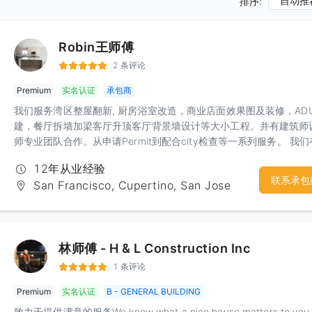
自动推
排序:
Robin王师傅
2 条评论
Premium
实名认证
承包商
我们服务湾区整屋翻新, 厨房浴室改造，商业店面效果图及装修，AD
建，餐厅拆墙加梁客厅升顶客厅背景墙设计等大小工程。并有建筑师
师专业团队合作。从申请Permit到配合city检查等一系列服务。 我
丰富的经验和精工求细的施工团队，相信定会给你一个建设性的沟通
12年从业经验
意的合作
联系承包
San Francisco, Cupertino, San Jose
林师傅 - H & L Construction Inc
1 条评论
Premium
实名认证
B - GENERAL BUILDING
致力于提供满意的服务We know what a nice house matters to you