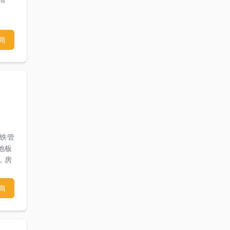
商
（铁管
地板
，房
木围
装修
商
ya