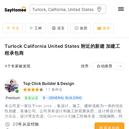
专业
工种
语言
执照
服务
Turlock California United States 附近的新建 加建工
程承包商
4个专家被发现
排序:
自动推荐
Top Click Builder & Design
17 条评论
Premium
实名认证
B - GENERAL BUILDING
本公司是一家位于san jose ，集设计、施工、建材选购为一体的综合
性加建、装修公司。公司具有设计和施工的双重执照，设计师设计能
力出众、设计理念先进。Contractor们施工经验丰富，技能娴熟，同
时熟悉city code，能够快速用过inspection。本公司本着服务至上的
20年从业经验
原则，为湾区的广大用户提供了近20年的房屋装修改造服务。 通过多
联系承包商