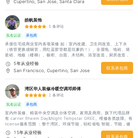
Cupertino, San Jose, Santa Clara
年坚持不懈的努力，我们与很多知名的建材家居厂商也建立了合作关
系，同时在办公室设置了相关产品的show room，目的就是为了给用
户提供一站式的贴心服务，让用户能够不再为繁琐的家装工程而烦
恼，不在为每一个工程阶段寻找合适人选而头痛，不在为施工质量潜
皓帆装饰
在风险而承担压力。Top Click Builder & Design ，向您提供贴心的
5 条评论
服务。希望有兴趣的广大客户，欢迎来电咨询，我们提供免费报价咨
实名认证
承包商
询服务。
承接住宅或商业室内各项装修 如：室内改建、卫生间改造、上下水
（铁管更换成铜管，用红蓝胶管都是坑爹的！）、全屋电、地砖、墙
瓷砖、地板（楼梯）、橱柜、台面、木结构、浴室改造，厨房改造，
室内外油漆，房屋内部墙体隔断，电箱安装，车库改造等，隔间凉
5年从业经验
亭、上水下水，砖木围墙、水泥地，更换门窗，大修小补！匠人精
联系承包商
San Francisco, Cupertino, San Jose
神，精品工艺，给你舒心装修体验！期待您诚意的联系：杨先生 电
话：3133499969微信：hfyahfya
湾区华人装修冷暖空调邓师傅
2 条评论
实名认证
承包商
室内外装修、精装中央空调及分体空调。家用及商用。旗下代理品牌
有 carrier Rheem Day&Night Tempstar GREE。维修各类故障。有
license服务范围 ：整个湾区。环保节能，轻松省电 智能，节能，健
康生活。
15年从业经验
联系承包商