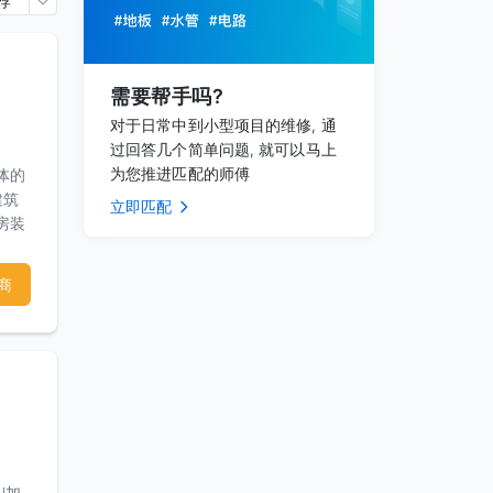
荐
需要帮手吗?
对于日常中到小型项目的维修, 通
过回答几个简单问题, 就可以马上
为您推进匹配的师傅
体的
建筑
立即匹配
房装
水泥
商
U加