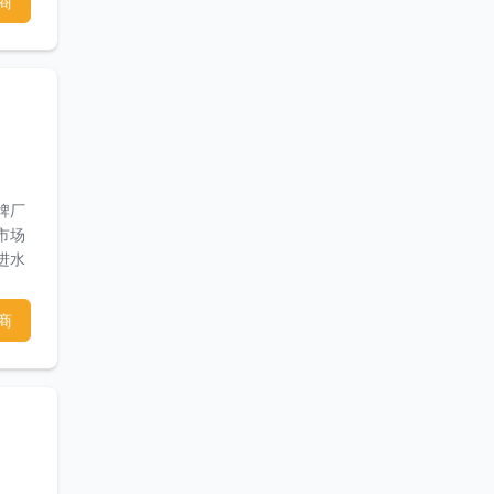
商
牌厂
市场
进水
装，
商