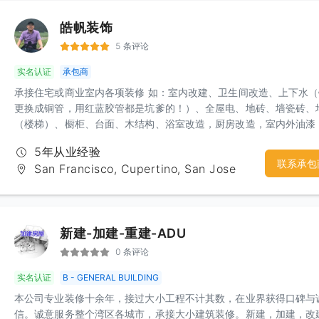
络电话： 626-202-8897(近期工程忙碌中，如果因为区域收讯不良
皓帆装饰
讯息或扫描下方二维码微信留言谘询，我们将尽快和您联系，谢谢您
心！） 邮箱： koalaconstructionca@yahoo.com
5 条评论
实名认证
承包商
承接住宅或商业室内各项装修 如：室内改建、卫生间改造、上下水
更换成铜管，用红蓝胶管都是坑爹的！）、全屋电、地砖、墙瓷砖、
（楼梯）、橱柜、台面、木结构、浴室改造，厨房改造，室内外油漆
屋内部墙体隔断，电箱安装，车库改造等，隔间凉亭、上水下水，砖
5年从业经验
墙、水泥地，更换门窗，大修小补！匠人精神，精品工艺，给你舒心
联系承包
San Francisco, Cupertino, San Jose
体验！期待您诚意的联系：杨先生 电话：3133499969微信：hfyahf
新建-加建-重建-ADU
0 条评论
实名认证
B - GENERAL BUILDING
本公司专业装修十余年，接过大小工程不计其数，在业界获得口碑与
信。诚意服务整个湾区各城市，承接大小建筑装修。新建，加建，改