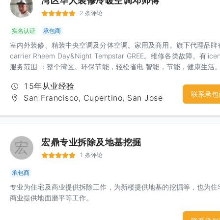
湾区华人装修冷暖空调邓师傅
照课程和电脑绘图autoCAD丶3DMax课程。联系人 ： Carolyn电话
2 条评论
:6264000736wechat: notrace520公司网址：
http://www.bigbc.us/author/topway/?
实名认证
承包商
from=singlemessage&isappinstalled=0
室内外装修、精装中央空调及分体空调。家用及商用。旗下代理品牌
carrier Rheem Day&Night Tempstar GREE。维修各类故障。有lice
服务范围 ：整个湾区。环保节能，轻松省电 智能，节能，健康生活
15年从业经验
联系承包
San Francisco, Cupertino, San Jose
宏鼎专业拆除及地基挖掘
宏
1 条评论
承包商
专业为住宅及商业提供拆除工作，为新楼提供地基的挖掘等，也为住
商业提供地面磨平等工作。