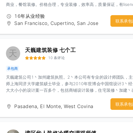
商业，餐馆装修。价格合理，专业装修，效率高，质量保证，有lisen
服务范围包括：投资屋翻新，改造。Apartment翻新，ADU加建，新
16年从业经验
改建。
联系承包
San Francisco, Cupertino, San Jose
天巍建筑装修 七个工
天
10 条评论
承包商
天巍建筑公司1丶加州建筑执照。2丶本公司有专业的设计师团队，
师上海同济大学建筑硕士毕业，参与2010年世博会中国馆设计3丶经
大大小小的设计案一百多个，包括商铺设计装修，住宅装修丶加建丶
建，ADU，空地开发4丶我们具有按摩店，指甲店，理发店，眼镜店
糕店，奶茶店，餐馆，各种零售店等商铺的丰富的设计施工经验5丶
联系承包
Pasadena, El Monte, West Covina
的图纸设计和现场施工经验，熟知不同城市的city hall的要求完全可
据现场情况，作出最适合业主和符合城市要求的设计。6.我们承诺签
量后给客人七个工作日快速出图送审。7.我们有专业的施工团队，详
分工，多年加州本土施工经验。8.我们有30年教学经验的老师教授建