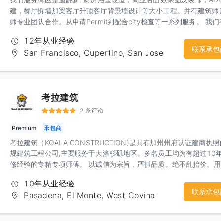
建，餐厅拆墙加梁客厅升顶客厅背景墙设计等大小工程。并有建筑师
师专业团队合作。从申请Permit到配合city检查等一系列服务。 我
丰富的经验和精工求细的施工团队，相信定会给你一个建设性的沟通
12年从业经验
意的合作
联系承包
San Francisco, Cupertino, San Jose
考拉建筑
2 条评论
Premium
承包商
考拉建筑（KOALA CONSTRUCTION)是具有加州州府认证建商执
规建筑工程公司,主要服务于大洛杉矶地区。多名员工均为有超过10
修经验的专精专项师傅。 以诚信为宗旨，严抓品质。绝不乱抬价。
自己家的态度去对待每一个工程是我们秉持的原则。 我们的服务专
10年从业经验
居家装修装潢设计施工,大小工程新建/ADU 全面施工工程/室内改建
联系承包
Pasadena, El Monte, West Covina
设计和翻修工程。并提供总体的全面性一年保固免费维修。 同时如
兴趣想报考学习建商，绘图，房地产销售执照，我们有资深授课老师
课堂，欢迎咨询！考拉建筑——认真对待每一个家。联络人：Matt Li