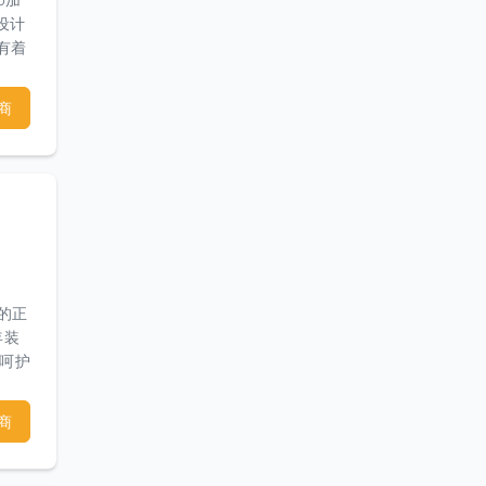
设计
们有着
和满
商
照的正
年装
用呵护
精客户
工程
商
果你有
开设
u联