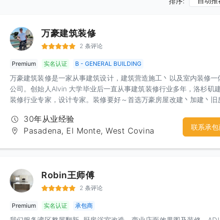
自动推
排序:
万豪建筑装修
2 条评论
Premium
实名认证
B - GENERAL BUILDING
万豪建筑装修是一家从事建筑设计，建筑营造施工丶以及室内装修一
公司。创始人Alvin 大学毕业后一直从事建筑装修行业多年，洛杉矶
装修行业专家，设计专家。装修要好～首选万豪房屋改建丶加建丶旧
修翻新水路丶电路维修改造，内外墙油漆地板铺装，屋顶维修翻新，
30年从业经验
地，围墙，园艺绿化,各种家具丶电器安装申请报批Permit，加州执照
联系承包
Pasadena, El Monte, West Covina
License施工师傅素质高 工地现场干净整洁 质优价廉 电话：
6265407070 Alvin 李工微信: JohnnySD
Robin王师傅
2 条评论
Premium
实名认证
承包商
我们服务湾区整屋翻新, 厨房浴室改造，商业店面效果图及装修，AD