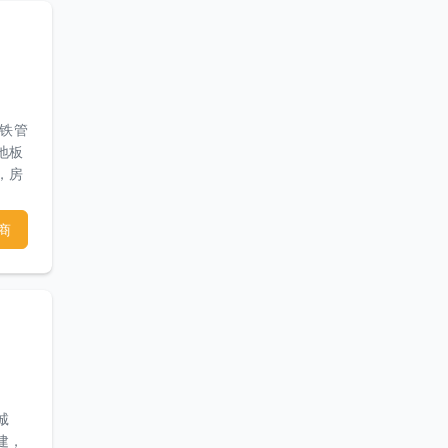
请发
的耐
（铁管
地板
，房
木围
装修
商
ya
诚
建，