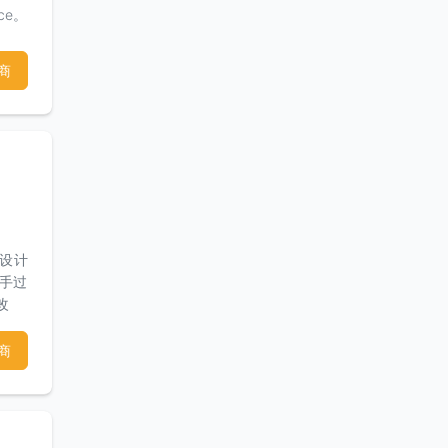
ce。
建，
商
主设计
手过
改
，蛋
丰富
商
以根
约测
细的
商执