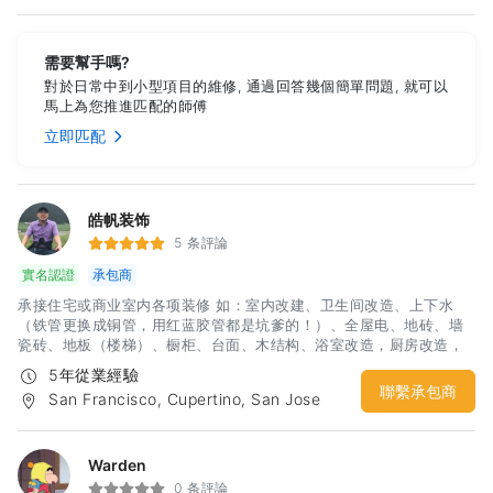
需要幫手嗎?
對於日常中到小型項目的維修, 通過回答幾個簡單問題, 就可以
馬上為您推進匹配的師傅
立即匹配
皓帆装饰
5 条評論
實名認證
承包商
承接住宅或商业室内各项装修 如：室内改建、卫生间改造、上下水
（铁管更换成铜管，用红蓝胶管都是坑爹的！）、全屋电、地砖、墙
瓷砖、地板（楼梯）、橱柜、台面、木结构、浴室改造，厨房改造，
室内外油漆，房屋内部墙体隔断，电箱安装，车库改造等，隔间凉
5年從業經驗
亭、上水下水，砖木围墙、水泥地，更换门窗，大修小补！匠人精
聯繫承包商
San Francisco, Cupertino, San Jose
神，精品工艺，给你舒心装修体验！期待您诚意的联系：杨先生 电
话：3133499969微信：hfyahfya
Warden
0 条評論