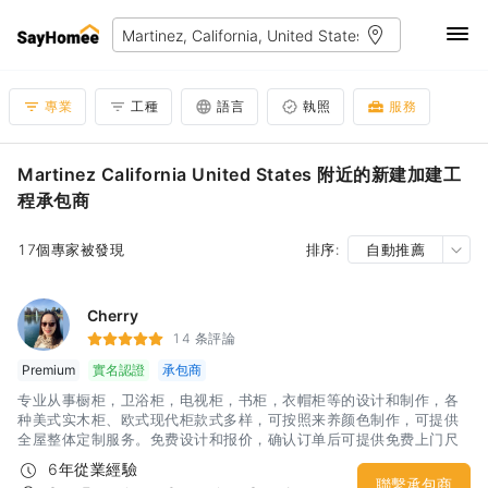
專業
工種
語言
執照
服務
Martinez California United States 附近的新建加建工
程承包商
17個專家被發現
排序:
自動推薦
Cherry
14 条評論
Premium
實名認證
承包商
专业从事橱柜，卫浴柜，电视柜，书柜，衣帽柜等的设计和制作，各
种美式实木柜、欧式现代柜款式多样，可按照来养颜色制作，可提供
全屋整体定制服务。免费设计和报价，确认订单后可提供免费上门尺
寸复核。
6年從業經驗
聯繫承包商