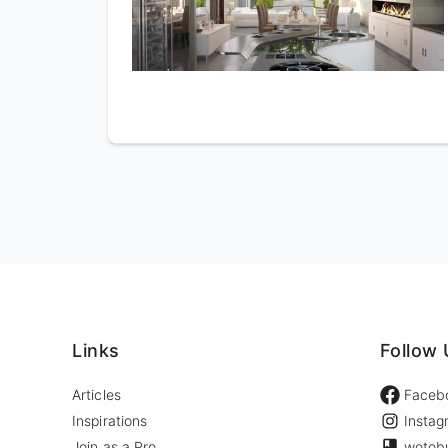
Links
Follow 
Articles
Faceb
Inspirations
Instag
Join as a Pro
wotob