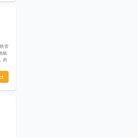
（铁管
地板
，房
木围
装修
ct
ya