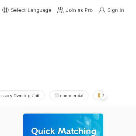
Select Language
Join as Pro
Sign In
ssory Dwelling Unit
commercial
new build and a