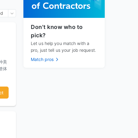
ed
Don't know who to
pick?
Let us help you match with a
pro, just tell us your job request.
Match pros
种美
整体
ct