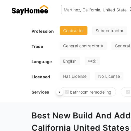
Contractor
Subcontractor
Profession
General contractor A
General
Trade
English
中文
Language
Has License
No License
Licensed
Services
bathroom remodeling
Best New Build And Addi
California United States