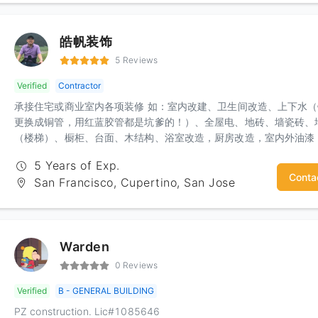
皓帆装饰
5 Reviews
Verified
Contractor
承接住宅或商业室内各项装修 如：室内改建、卫生间改造、上下水
更换成铜管，用红蓝胶管都是坑爹的！）、全屋电、地砖、墙瓷砖、
（楼梯）、橱柜、台面、木结构、浴室改造，厨房改造，室内外油漆
屋内部墙体隔断，电箱安装，车库改造等，隔间凉亭、上水下水，砖
5 Years of Exp.
墙、水泥地，更换门窗，大修小补！匠人精神，精品工艺，给你舒心
Conta
San Francisco, Cupertino, San Jose
体验！期待您诚意的联系：杨先生 电话：3133499969微信：hfyahf
Warden
0 Reviews
Verified
B - GENERAL BUILDING
PZ construction. Lic#1085646